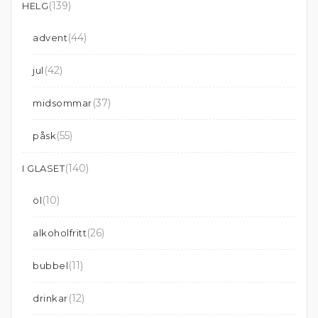
(139)
HELG
(44)
advent
(42)
jul
(37)
midsommar
(55)
påsk
(140)
I GLASET
(10)
öl
(26)
alkoholfritt
(11)
bubbel
(12)
drinkar