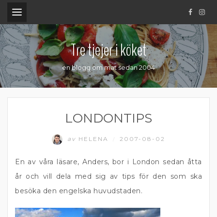
.
Tre tjejer i köket
en blogg om mat sedan 2004
LONDONTIPS
av
HELENA
2007-08-02
/
En av våra läsare, Anders, bor i London sedan åtta
år och vill dela med sig av tips för den som ska
besöka den engelska huvudstaden.