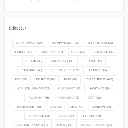
Etiketter
BARN I KÖKET
(107)
BARNVÄNLIGT
(135)
BRITTISK MAT
(65)
BRUNCH
(63)
BUFFÉMAT
(67)
CHILI
(69)
CHOKLAD
(96)
CITRON
(96)
DRESSING
(68)
EFTERRÄTT
(88)
ENGLAND
(143)
FEST PÅ RESTER
(97)
FETAOST
(84)
FISK
(96)
FRUKOST
(68)
FÄRS
(68)
GLUTENFRITT
(428)
GRILLTILLBEHÖR
(103)
GULDKANT
(152)
HÖSTMAT
(65)
ITALIENSKT
(88)
KYCKLING
(75)
KÖTT
(62)
LAKTOSFRITT
(88)
LAX
(83)
LIME
(61)
LONDON
(66)
PARMESAN
(81)
PASTA
(109)
POTATIS
(69)
PRODUKTPROVER
(85)
PÅSK
(60)
RAGAZZEFAVORIT
(76)