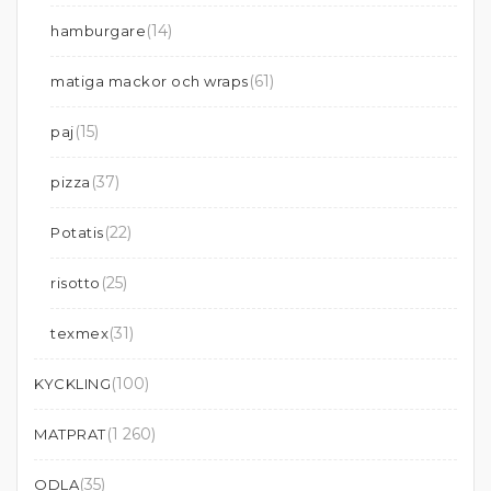
(14)
hamburgare
(61)
matiga mackor och wraps
(15)
paj
(37)
pizza
(22)
Potatis
(25)
risotto
(31)
texmex
(100)
KYCKLING
(1 260)
MATPRAT
(35)
ODLA