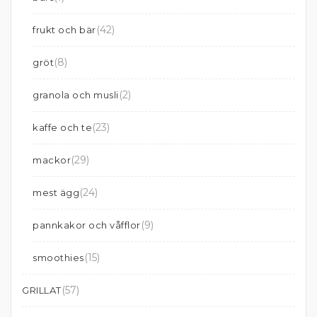
(42)
frukt och bär
(8)
gröt
(2)
granola och musli
(23)
kaffe och te
(29)
mackor
(24)
mest ägg
(9)
pannkakor och våfflor
(15)
smoothies
(57)
GRILLAT