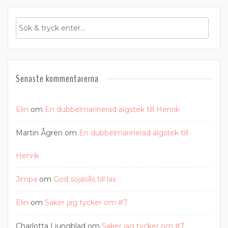
Senaste kommentarerna
Elin
om
En dubbelmarinerad älgstek till Henrik
Martin Ågren
om
En dubbelmarinerad älgstek till
Henrik
Jimpa
om
God sojasås till lax
Elin
om
Saker jag tycker om #7
Charlotta Ljungblad
om
Saker jag tycker om #7