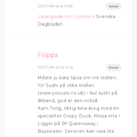
2007-08-16 at 13:56
Svara
Läsarguide om London
i Svenska
Dagbladet.
Filippa
2007-08-23 at 14:12
Svara
Måste ju bara tipsa om tre ställen;
Yo! Sushi på olika ställen
(www.yosushi.co.uk) – kul sushi på
åkband, god är den också.
Kam Tong, riktig kina-krog med en
specialitet Crispy Duck. Missa inte !
Ligger på 59 Queensway i
Bayswater. Servicen kan vara lite