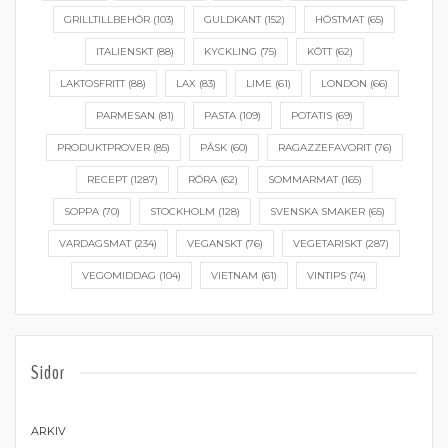
GRILLTILLBEHÖR
(103)
GULDKANT
(152)
HÖSTMAT
(65)
ITALIENSKT
(88)
KYCKLING
(75)
KÖTT
(62)
LAKTOSFRITT
(88)
LAX
(83)
LIME
(61)
LONDON
(66)
PARMESAN
(81)
PASTA
(109)
POTATIS
(69)
PRODUKTPROVER
(85)
PÅSK
(60)
RAGAZZEFAVORIT
(76)
RECEPT
(1287)
RÖRA
(62)
SOMMARMAT
(165)
SOPPA
(70)
STOCKHOLM
(128)
SVENSKA SMAKER
(65)
VARDAGSMAT
(234)
VEGANSKT
(76)
VEGETARISKT
(287)
VEGOMIDDAG
(104)
VIETNAM
(61)
VINTIPS
(74)
Sidor
ARKIV