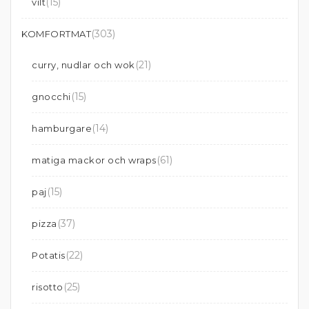
(15)
vilt
(303)
KOMFORTMAT
(21)
curry, nudlar och wok
(15)
gnocchi
(14)
hamburgare
(61)
matiga mackor och wraps
(15)
paj
(37)
pizza
(22)
Potatis
(25)
risotto