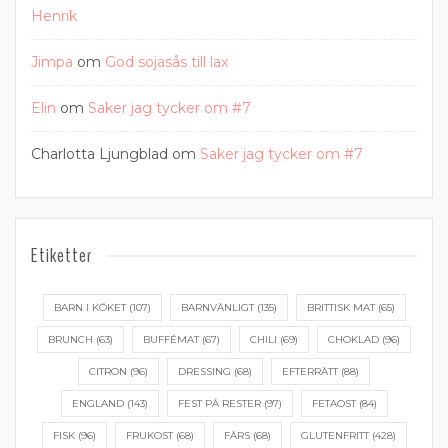
Henrik
Jimpa
om
God sojasås till lax
Elin
om
Saker jag tycker om #7
Charlotta Ljungblad
om
Saker jag tycker om #7
Etiketter
BARN I KÖKET
(107)
BARNVÄNLIGT
(135)
BRITTISK MAT
(65)
BRUNCH
(63)
BUFFÉMAT
(67)
CHILI
(69)
CHOKLAD
(96)
CITRON
(96)
DRESSING
(68)
EFTERRÄTT
(88)
ENGLAND
(143)
FEST PÅ RESTER
(97)
FETAOST
(84)
FISK
(96)
FRUKOST
(68)
FÄRS
(68)
GLUTENFRITT
(428)