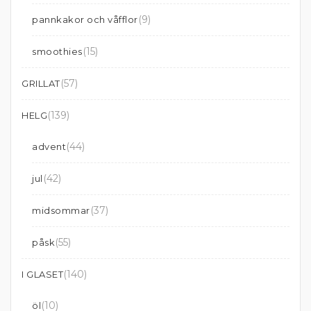
(9)
pannkakor och våfflor
(15)
smoothies
(57)
GRILLAT
(139)
HELG
(44)
advent
(42)
jul
(37)
midsommar
(55)
påsk
(140)
I GLASET
(10)
öl