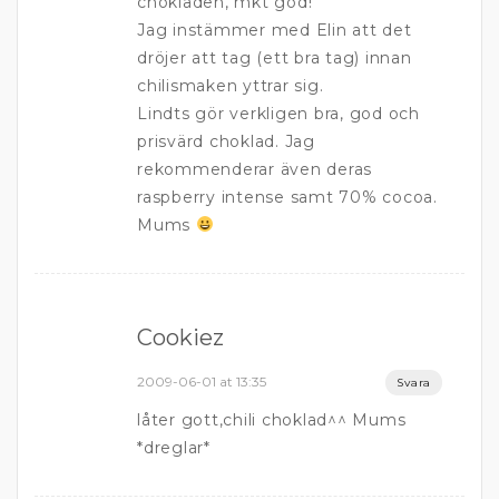
chokladen, mkt god!
Jag instämmer med Elin att det
dröjer att tag (ett bra tag) innan
chilismaken yttrar sig.
Lindts gör verkligen bra, god och
prisvärd choklad. Jag
rekommenderar även deras
raspberry intense samt 70% cocoa.
Mums
Cookiez
2009-06-01 at 13:35
Svara
låter gott,chili choklad^^ Mums
*dreglar*