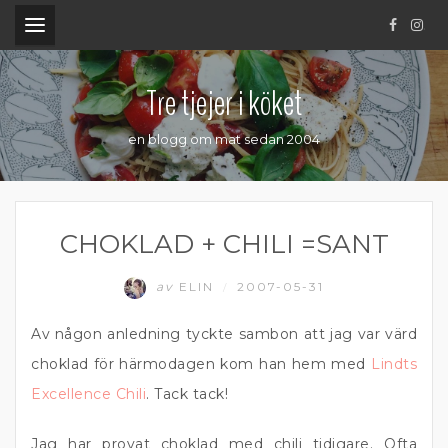
.
Tre tjejer i köket
en blogg om mat sedan 2004
CHOKLAD + CHILI =SANT
av
ELIN
2007-05-31
/
Av någon anledning tyckte sambon att jag var värd
choklad för härmodagen kom han hem med
Lindts
Excellence Chili
. Tack tack!
Jag har provat choklad med chili tidigare. Ofta