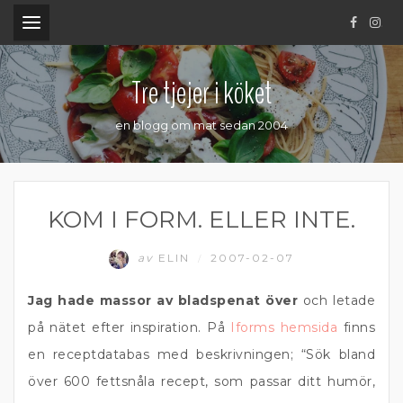
.
Tre tjejer i köket
en blogg om mat sedan 2004
KOM I FORM. ELLER INTE.
av
ELIN
2007-02-07
/
Jag hade massor av bladspenat över
och letade
på nätet efter inspiration. På
Iforms hemsida
finns
en receptdatabas med beskrivningen; “Sök bland
över 600 fettsnåla recept, som passar ditt humör,