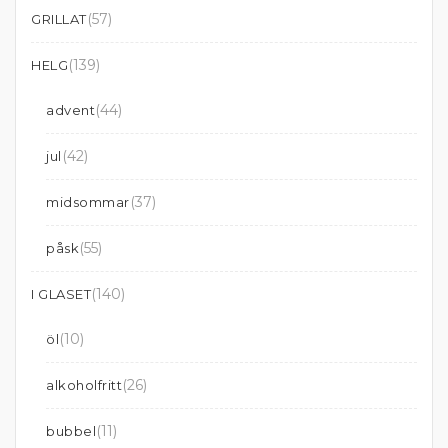
(57)
GRILLAT
(139)
HELG
(44)
advent
(42)
jul
(37)
midsommar
(55)
påsk
(140)
I GLASET
(10)
öl
(26)
alkoholfritt
(11)
bubbel