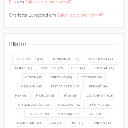
Elin
om
Saker jag tycker om #7
Charlotta Ljungblad
om
Saker jag tycker om #7
Etiketter
BARN I KÖKET
(107)
BARNVÄNLIGT
(135)
BRITTISK MAT
(65)
BRUNCH
(63)
BUFFÉMAT
(67)
CHILI
(69)
CHOKLAD
(96)
CITRON
(96)
DRESSING
(68)
EFTERRÄTT
(88)
ENGLAND
(143)
FEST PÅ RESTER
(97)
FETAOST
(84)
FISK
(96)
FRUKOST
(68)
FÄRS
(68)
GLUTENFRITT
(428)
GRILLTILLBEHÖR
(103)
GULDKANT
(152)
HÖSTMAT
(65)
ITALIENSKT
(88)
KYCKLING
(75)
KÖTT
(62)
LAKTOSFRITT
(88)
LAX
(83)
LIME
(61)
LONDON
(66)