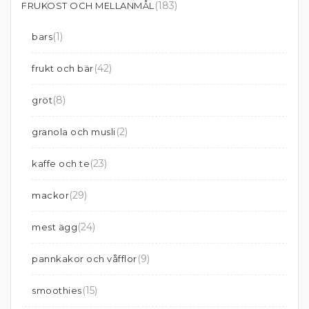
(183)
FRUKOST OCH MELLANMÅL
(1)
bars
(42)
frukt och bär
(8)
gröt
(2)
granola och musli
(23)
kaffe och te
(29)
mackor
(24)
mest ägg
(9)
pannkakor och våfflor
(15)
smoothies