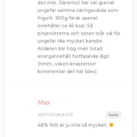
det inte. Däremot har väl spenat
ungefär samma näringsvärde som
frigolit. 500g färsk spenat
innehåller ca 45 kcal. Så
pinjenötterna och osten står väl för
ungefär lika mycket kanske.
Andelen blir hög men totalt
energiinnehåll fortfarande lågt
(hmm…vilken knastertorr
kommentar det här blev).
Max
2007-02-08 at 0:12
Svara
48% fett är ju inte så mycket.