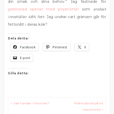
din smak och dina behov.” Jag fastnade för
gratinerad spenat med pinjenötter
som
endast
innehåller 48% fett
. Jag undrar vart gränsen går för
fettsnålt i deras kök?
Dela detta:
Facebook
Pinterest
X
E-post
Gilla detta:
Inläggsnavigering
< Vad händer i Förorten?
Polentabröd på en
halvtimme >