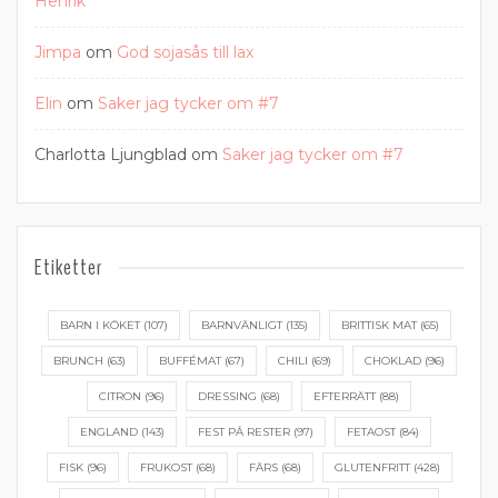
Henrik
Jimpa
om
God sojasås till lax
Elin
om
Saker jag tycker om #7
Charlotta Ljungblad
om
Saker jag tycker om #7
Etiketter
BARN I KÖKET
(107)
BARNVÄNLIGT
(135)
BRITTISK MAT
(65)
BRUNCH
(63)
BUFFÉMAT
(67)
CHILI
(69)
CHOKLAD
(96)
CITRON
(96)
DRESSING
(68)
EFTERRÄTT
(88)
ENGLAND
(143)
FEST PÅ RESTER
(97)
FETAOST
(84)
FISK
(96)
FRUKOST
(68)
FÄRS
(68)
GLUTENFRITT
(428)