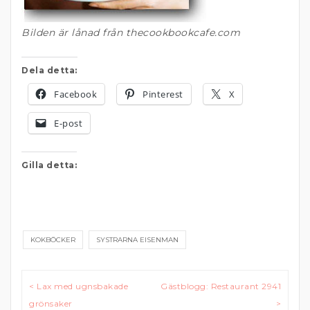
Bilden är lånad från thecookbookcafe.com
Dela detta:
Facebook
Pinterest
X
E-post
Gilla detta:
KOKBÖCKER
SYSTRARNA EISENMAN
Inläggsnavigering
< Lax med ugnsbakade
Gästblogg: Restaurant 2941
grönsaker
>