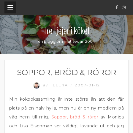
.
Tre tjejer i köket
en blogg om mat sedan 2004
SOPPOR, BRÖD & RÖROR
av
HELENA
2007-01-12
/
Min kokbokssamling är inte större än att den får
plats på en halv hylla, men nu är en ny medlem på
väg hem till mig.
Soppor, bröd & röror
av Monica
och Lisa Eisenman ser väldigt lovande ut och jag