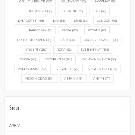
GRILLTILLBEHÖR
(103)
GULDKANT
(152)
HÖSTMAT
(65)
ITALIENSKT
(88)
KYCKLING
(75)
KÖTT
(62)
LAKTOSFRITT
(88)
LAX
(83)
LIME
(61)
LONDON
(66)
PARMESAN
(81)
PASTA
(109)
POTATIS
(69)
PRODUKTPROVER
(85)
PÅSK
(60)
RAGAZZEFAVORIT
(76)
RECEPT
(1287)
RÖRA
(62)
SOMMARMAT
(165)
SOPPA
(70)
STOCKHOLM
(128)
SVENSKA SMAKER
(65)
VARDAGSMAT
(234)
VEGANSKT
(76)
VEGETARISKT
(287)
VEGOMIDDAG
(104)
VIETNAM
(61)
VINTIPS
(74)
Sidor
ARKIV