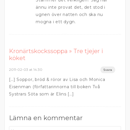
Stämmer det verkligen? Jag har
ännu inte provat det, det stod i
ugnen över natten och ska nu
mogna i ett dygn.
Kronärtskockssoppa » Tre tjejer i
köket
2011-02-03 at 14:30
Svara
[…] Soppor, bröd & röror av Lisa och Monica
Eisenman (författarinnorna till boken Två
Systrars Söta som är Elins […]
Lämna en kommentar