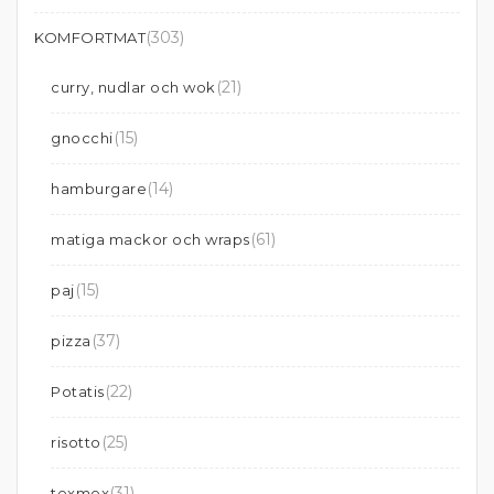
(303)
KOMFORTMAT
(21)
curry, nudlar och wok
(15)
gnocchi
(14)
hamburgare
(61)
matiga mackor och wraps
(15)
paj
(37)
pizza
(22)
Potatis
(25)
risotto
(31)
texmex