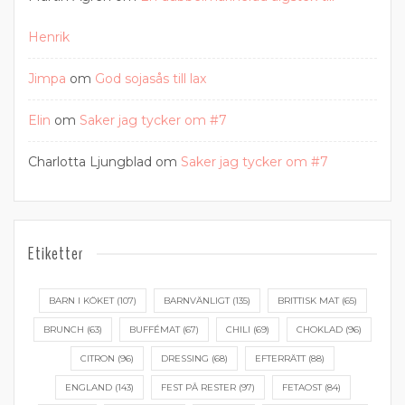
Henrik
Jimpa
om
God sojasås till lax
Elin
om
Saker jag tycker om #7
Charlotta Ljungblad
om
Saker jag tycker om #7
Etiketter
BARN I KÖKET
(107)
BARNVÄNLIGT
(135)
BRITTISK MAT
(65)
BRUNCH
(63)
BUFFÉMAT
(67)
CHILI
(69)
CHOKLAD
(96)
CITRON
(96)
DRESSING
(68)
EFTERRÄTT
(88)
ENGLAND
(143)
FEST PÅ RESTER
(97)
FETAOST
(84)