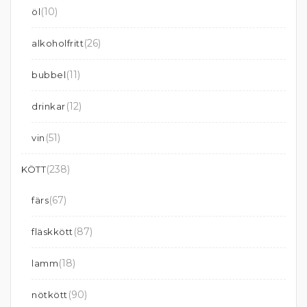
(10)
öl
(26)
alkoholfritt
(11)
bubbel
(12)
drinkar
(51)
vin
(238)
KÖTT
(67)
färs
(87)
fläskkött
(18)
lamm
(90)
nötkött