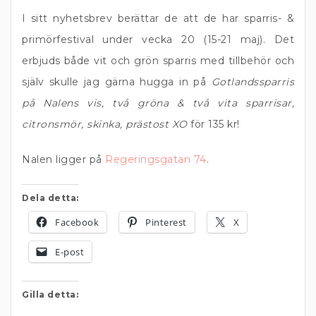
I sitt nyhetsbrev berättar de att de har sparris- &
primörfestival under vecka 20 (15-21 maj). Det
erbjuds både vit och grön sparris med tillbehör och
själv skulle jag gärna hugga in på
Gotlandssparris
på Nalens vis, två gröna & två vita sparrisar,
citronsmör, skinka, prästost XO
för 135 kr!
Nalen ligger på
Regeringsgatan 74
.
Dela detta:
Facebook
Pinterest
X
E-post
Gilla detta: