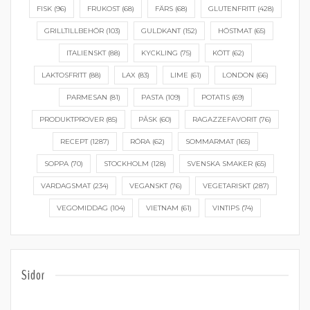
FISK
(96)
FRUKOST
(68)
FÄRS
(68)
GLUTENFRITT
(428)
GRILLTILLBEHÖR
(103)
GULDKANT
(152)
HÖSTMAT
(65)
ITALIENSKT
(88)
KYCKLING
(75)
KÖTT
(62)
LAKTOSFRITT
(88)
LAX
(83)
LIME
(61)
LONDON
(66)
PARMESAN
(81)
PASTA
(109)
POTATIS
(69)
PRODUKTPROVER
(85)
PÅSK
(60)
RAGAZZEFAVORIT
(76)
RECEPT
(1287)
RÖRA
(62)
SOMMARMAT
(165)
SOPPA
(70)
STOCKHOLM
(128)
SVENSKA SMAKER
(65)
VARDAGSMAT
(234)
VEGANSKT
(76)
VEGETARISKT
(287)
VEGOMIDDAG
(104)
VIETNAM
(61)
VINTIPS
(74)
Sidor