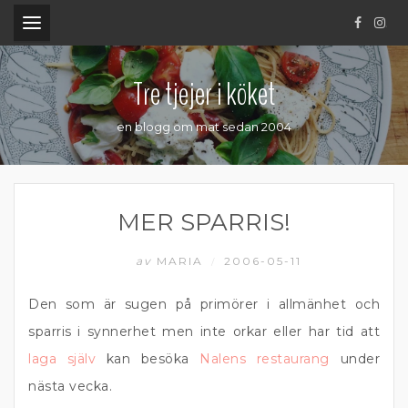
.
Tre tjejer i köket
en blogg om mat sedan 2004
MER SPARRIS!
av
MARIA
2006-05-11
/
Den som är sugen på primörer i allmänhet och
sparris i synnerhet men inte orkar eller har tid att
laga själv
kan besöka
Nalens restaurang
under
nästa vecka.