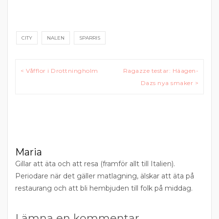
CITY
NALEN
SPARRIS
Inläggsnavigering
< Våfflor i Drottningholm
Ragazze testar: Häagen-
Dazs nya smaker >
Maria
Gillar att äta och att resa (framför allt till Italien).
Periodare när det gäller matlagning, älskar att äta på
restaurang och att bli hembjuden till folk på middag.
Lämna en kommentar