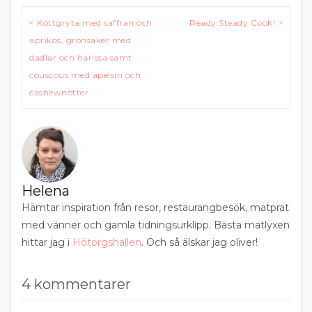
Inläggsnavigering
< Köttgryta med saffran och
Ready Steady Cook! >
aprikos, grönsaker med
dadlar och harissa samt
couscous med apelsin och
cashewnötter
Helena
Hämtar inspiration från resor, restaurangbesök, matprat
med vänner och gamla tidningsurklipp. Bästa matlyxen
hittar jag i
Hötorgshallen
. Och så älskar jag oliver!
4 kommentarer