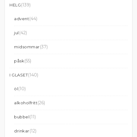
(139)
HELG
(44)
advent
(42)
jul
(37)
midsommar
(55)
påsk
(140)
I GLASET
(10)
öl
(26)
alkoholfritt
(11)
bubbel
(12)
drinkar