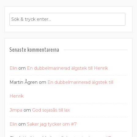
Senaste kommentarerna
Elin
om
En dubbelmarinerad älgstek till Henrik
Martin Ågren
om
En dubbelmarinerad älgstek till
Henrik
Jimpa
om
God sojasås till lax
Elin
om
Saker jag tycker om #7