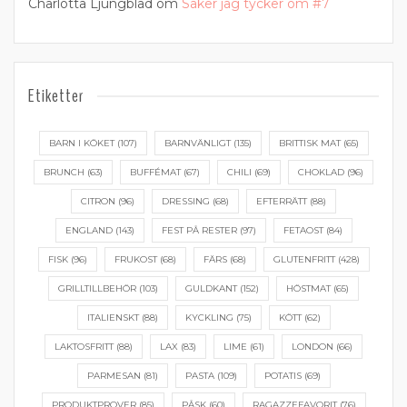
Charlotta Ljungblad
om
Saker jag tycker om #7
Etiketter
BARN I KÖKET
(107)
BARNVÄNLIGT
(135)
BRITTISK MAT
(65)
BRUNCH
(63)
BUFFÉMAT
(67)
CHILI
(69)
CHOKLAD
(96)
CITRON
(96)
DRESSING
(68)
EFTERRÄTT
(88)
ENGLAND
(143)
FEST PÅ RESTER
(97)
FETAOST
(84)
FISK
(96)
FRUKOST
(68)
FÄRS
(68)
GLUTENFRITT
(428)
GRILLTILLBEHÖR
(103)
GULDKANT
(152)
HÖSTMAT
(65)
ITALIENSKT
(88)
KYCKLING
(75)
KÖTT
(62)
LAKTOSFRITT
(88)
LAX
(83)
LIME
(61)
LONDON
(66)
PARMESAN
(81)
PASTA
(109)
POTATIS
(69)
PRODUKTPROVER
(85)
PÅSK
(60)
RAGAZZEFAVORIT
(76)