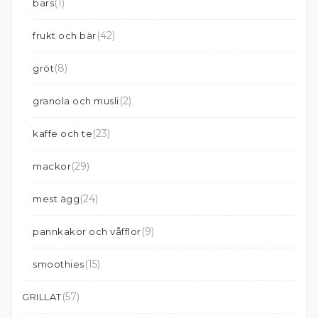
(1)
bars
(42)
frukt och bär
(8)
gröt
(2)
granola och musli
(23)
kaffe och te
(29)
mackor
(24)
mest ägg
(9)
pannkakor och våfflor
(15)
smoothies
(57)
GRILLAT