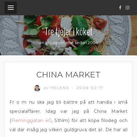
.
Tre tjejer i köket
en blogg om mat sedan 2004
CHINA MARKET
av
HELENA
2006-02-17
/
Fr o m nu ska jag bli bättre på att handla i små
specialaffärer. Idag var jag på China Market
(
Fleminggatan 40
, Sthlm) för att köpa filodeg och
väl där insåg jag vilken guldgruva det är. De har all