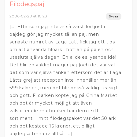
Filodegspaj
2006-02-20 at 10:28
Svara
[…] Eftersom jag inte är så värst förtjust i
pajdeg gör jag mycket sällan paj, men i
senaste numret av Laga Lätt fick jag ett tips
om att använda filoark i botten på pajen och
utesluta själva degen. En alldeles lysande idé!
Det blir en väldigt mager paj (och det var väl
det som var själva tanken eftersom det är Laga
Lätts grej att recepten inte innehåller mer än
599 kalorier), men det blir också väldigt frasigt
och gott. Filoarken köpte jag på China Market
och det är mycket möjligt att även
välsorterade matbutiker har dem i sitt
sortiment. I mitt filodegspaket var det 50 ark
och det kostade 16 kronor, ett billigt
pajdegsalternativ alltså. […]