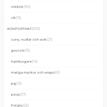
(90)
nötkött
(15)
vilt
(303)
KOMFORTMAT
(21)
curry, nudlar och wok
(15)
gnocchi
(14)
hamburgare
(61)
matiga mackor och wraps
(15)
paj
(37)
pizza
(22)
Potatis