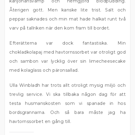
karljohansvamp och hemgjord blodpudding.
Återigen gott. Men kanske lite trist. Salt och
peppar saknades och min mat hade halkat runt två
varv på tallriken när den kom fram till bordet.
Efterätterna var dock fantastiska. Min
chokladkolapaj med havtornssorbet var otroligt god
och sambon var lycklig över sin limecheesecake
med kolaglass och päronsallad.
Ulla Winbladh har trots allt otroligt mysig miljö och
trevlig service. Vi ska tillbaka någon dag för att
testa husmanskosten som vi spanade in hos
bordsgrannarna. Och så bara måste jag ha
havtornssorbet en gång till.