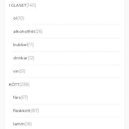
(140)
I GLASET
(10)
öl
(26)
alkoholfritt
(11)
bubbel
(12)
drinkar
(51)
vin
(238)
KÖTT
(67)
färs
(87)
fläskkött
(18)
lamm