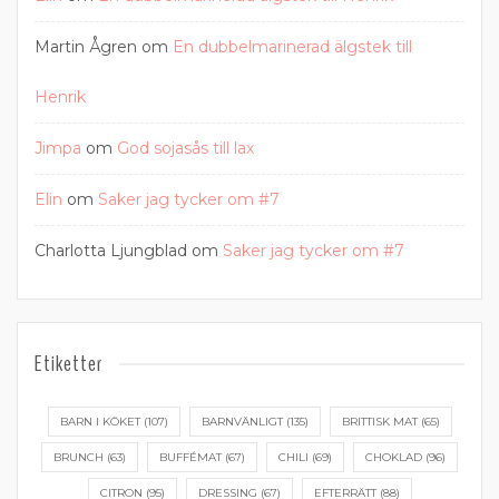
Martin Ågren
om
En dubbelmarinerad älgstek till
Henrik
Jimpa
om
God sojasås till lax
Elin
om
Saker jag tycker om #7
Charlotta Ljungblad
om
Saker jag tycker om #7
Etiketter
BARN I KÖKET
(107)
BARNVÄNLIGT
(135)
BRITTISK MAT
(65)
BRUNCH
(63)
BUFFÉMAT
(67)
CHILI
(69)
CHOKLAD
(96)
CITRON
(95)
DRESSING
(67)
EFTERRÄTT
(88)