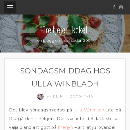
.
Tre tjejer i köket
en blogg om mat sedan 2004
SÖNDAGSMIDDAG HOS
ULLA WINBLADH
av
ELIN
2005-11-16
/
Det blev söndagsmiddag på
Ulla Winbladh
ute på
Djurgården i helgen. Det var inte det lättaste att
välja bland allt gott på
menyn
– allt lät ju lovande!