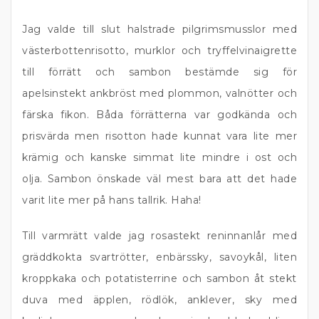
Jag valde till slut halstrade pilgrimsmusslor med
västerbottenrisotto, murklor och tryffelvinaigrette
till förrätt och sambon bestämde sig för
apelsinstekt ankbröst med plommon, valnötter och
färska fikon. Båda förrätterna var godkända och
prisvärda men risotton hade kunnat vara lite mer
krämig och kanske simmat lite mindre i ost och
olja. Sambon önskade väl mest bara att det hade
varit lite mer på hans tallrik. Haha!
Till varmrätt valde jag rosastekt reninnanlår med
gräddkokta svartrötter, enbärssky, savoykål, liten
kroppkaka och potatisterrine och sambon åt stekt
duva med äpplen, rödlök, anklever, sky med