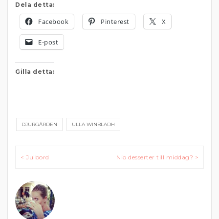
Dela detta:
Facebook
Pinterest
X
E-post
Gilla detta:
DJURGÅRDEN
ULLA WINBLADH
Inläggsnavigering
< Julbord
Nio desserter till middag? >