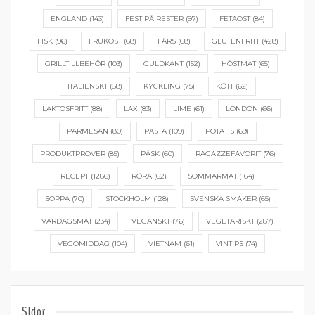
ENGLAND
(143)
FEST PÅ RESTER
(97)
FETAOST
(84)
FISK
(96)
FRUKOST
(68)
FÄRS
(68)
GLUTENFRITT
(428)
GRILLTILLBEHÖR
(103)
GULDKANT
(152)
HÖSTMAT
(65)
ITALIENSKT
(88)
KYCKLING
(75)
KÖTT
(62)
LAKTOSFRITT
(88)
LAX
(83)
LIME
(61)
LONDON
(66)
PARMESAN
(80)
PASTA
(109)
POTATIS
(69)
PRODUKTPROVER
(85)
PÅSK
(60)
RAGAZZEFAVORIT
(76)
RECEPT
(1286)
RÖRA
(62)
SOMMARMAT
(164)
SOPPA
(70)
STOCKHOLM
(128)
SVENSKA SMAKER
(65)
VARDAGSMAT
(234)
VEGANSKT
(76)
VEGETARISKT
(287)
VEGOMIDDAG
(104)
VIETNAM
(61)
VINTIPS
(74)
Sidor