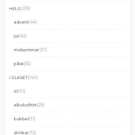
(139)
HELG
(44)
advent
(42)
jul
(37)
midsommar
(55)
påsk
(140)
I GLASET
(10)
öl
(26)
alkoholfritt
(11)
bubbel
(12)
drinkar