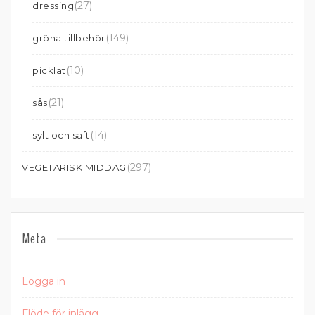
(27)
dressing
(149)
gröna tillbehör
(10)
picklat
(21)
sås
(14)
sylt och saft
(297)
VEGETARISK MIDDAG
Meta
Logga in
Flöde för inlägg