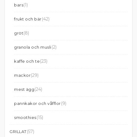
(1)
bars
(42)
frukt och bär
(8)
gröt
(2)
granola och musli
(23)
kaffe och te
(29)
mackor
(24)
mest ägg
(9)
pannkakor och våfflor
(15)
smoothies
(57)
GRILLAT