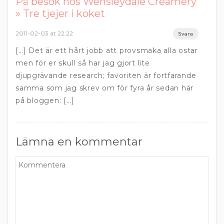
På besök hos Wensleydale Creamery
» Tre tjejer i köket
2011-02-03 at 22:22
Svara
[…] Det är ett hårt jobb att provsmaka alla ostar
men för er skull så har jag gjort lite
djupgrävande research; favoriten är fortfarande
samma som jag skrev om för fyra år sedan här
på bloggen: […]
Lämna en kommentar