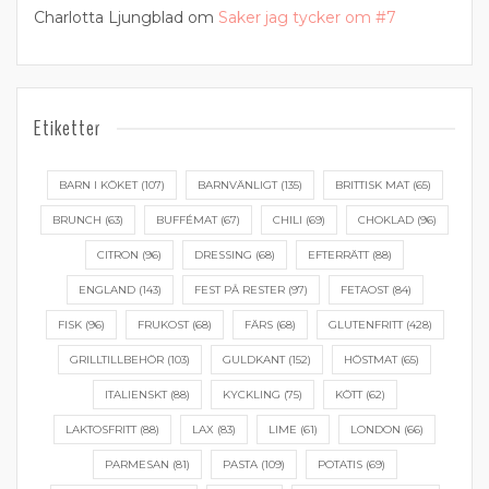
Charlotta Ljungblad
om
Saker jag tycker om #7
Etiketter
BARN I KÖKET
(107)
BARNVÄNLIGT
(135)
BRITTISK MAT
(65)
BRUNCH
(63)
BUFFÉMAT
(67)
CHILI
(69)
CHOKLAD
(96)
CITRON
(96)
DRESSING
(68)
EFTERRÄTT
(88)
ENGLAND
(143)
FEST PÅ RESTER
(97)
FETAOST
(84)
FISK
(96)
FRUKOST
(68)
FÄRS
(68)
GLUTENFRITT
(428)
GRILLTILLBEHÖR
(103)
GULDKANT
(152)
HÖSTMAT
(65)
ITALIENSKT
(88)
KYCKLING
(75)
KÖTT
(62)
LAKTOSFRITT
(88)
LAX
(83)
LIME
(61)
LONDON
(66)
PARMESAN
(81)
PASTA
(109)
POTATIS
(69)