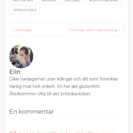
BRITTISK MAT
BRYMOR
ENGLAND
NORTH YORKSHIRE
WENSLEYDALE
Inläggsnavigering
< Matsaga
Choklad- och vinprovning >
Elin
Gillar vardagsmat utan krångel och allt som förenklar.
Vanlig mat helt enkelt. En hel del glutenfritt.
Återkommer ofta till det brittiska köket.
En kommentar