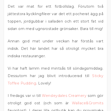
Det var mat for ett fotbollslag. Förutom två
jättestora kycklingfileer var det ett pocherat ägg på
toppen, jordgubbar i salladen och ett stort fat vid
sidan om med ugnsrostade grönsaker. Bara till mig!
Annan god mat under veckan har förstås vart
indisk. Det här landet har så otroligt mycket bra
indiska restauranger.
Vi har haft lamm med mintsås till söndagsmiddag.
Dessutom har jag blivit introducerad till
Sticky
Toffee Pudding
. Lovely!
I fredags var vi till
Wensleydales Creamery
som gör
otroligt god ost (och som är
Wallace&Gromits
favoritost). I deras lilla ostbutik kan du provsmaka