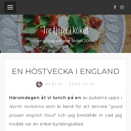
.
Tre tjejer i köket
en blogg om mat sedan 2004
EN HÖSTVECKA I ENGLAND
av
ELIN
2004-10-27
/
Häromdagen åt vi lunch på en
av pubarna uppe i
North Yorkshire
som är känd för att servera “
good
proper english food”
och jag beställde in vad jag
trodde var en enkel kycklingsallad.