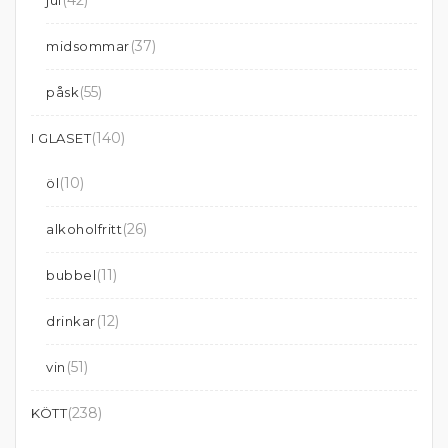
(37)
midsommar
(55)
påsk
(140)
I GLASET
(10)
öl
(26)
alkoholfritt
(11)
bubbel
(12)
drinkar
(51)
vin
(238)
KÖTT