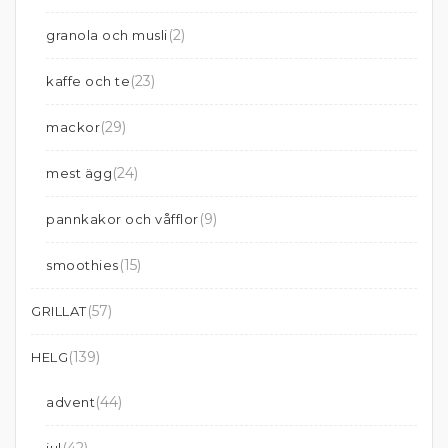
(2)
granola och musli
(23)
kaffe och te
(29)
mackor
(24)
mest ägg
(9)
pannkakor och våfflor
(15)
smoothies
(57)
GRILLAT
(139)
HELG
(44)
advent
(42)
jul