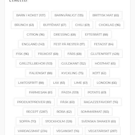
BARN I KÖKET
(107)
BARNVÄNLIGT
(135)
BRITTISK MAT
(65)
BRUNCH
(63)
BUFFÉMAT
(67)
CHILI
(69)
CHOKLAD
(96)
CITRON
(96)
DRESSING
(68)
EFTERRÄTT
(88)
ENGLAND
(143)
FEST PÅ RESTER
(97)
FETAOST
(84)
FISK
(96)
FRUKOST
(68)
FÄRS
(68)
GLUTENFRITT
(428)
GRILLTILLBEHÖR
(103)
GULDKANT
(152)
HÖSTMAT
(65)
ITALIENSKT
(88)
KYCKLING
(75)
KÖTT
(62)
LAKTOSFRITT
(88)
LAX
(83)
LIME
(61)
LONDON
(66)
PARMESAN
(81)
PASTA
(109)
POTATIS
(69)
PRODUKTPROVER
(85)
PÅSK
(60)
RAGAZZEFAVORIT
(76)
RECEPT
(1287)
RÖRA
(62)
SOMMARMAT
(165)
SOPPA
(70)
STOCKHOLM
(128)
SVENSKA SMAKER
(65)
VARDAGSMAT
(234)
VEGANSKT
(76)
VEGETARISKT
(287)