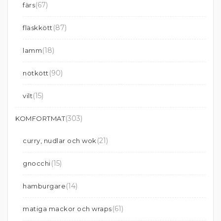
(67)
färs
(87)
fläskkött
(18)
lamm
(90)
nötkött
(15)
vilt
(303)
KOMFORTMAT
(21)
curry, nudlar och wok
(15)
gnocchi
(14)
hamburgare
(61)
matiga mackor och wraps