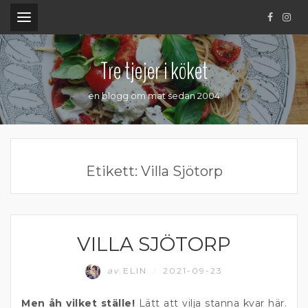
.
Tre tjejer i köket
en blogg om mat sedan 2004
Etikett:
Villa Sjötorp
VILLA SJÖTORP
ÄTA UTE
av
ELIN
2021-09-23
/
Men åh vilket ställe!
Lätt att vilja stanna kvar här.