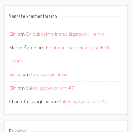
Senaste kommentarerna
Elin
om
En dubbelmarinerad älgstek till Henrik
Martin Ågren
om
En dubbelmarinerad älgstek till
Henrik
Jimpa
om
God sojasås till lax
Elin
om
Saker jag tycker om #7
Charlotta Ljungblad
om
Saker jag tycker om #7
Etiketter