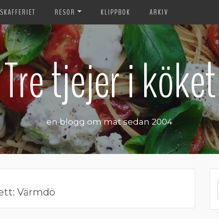
SKAFFERIET
RESOR
KLIPPBOK
ARKIV
Tre tjejer i köket
en blogg om mat sedan 2004
ett:
Värmdö