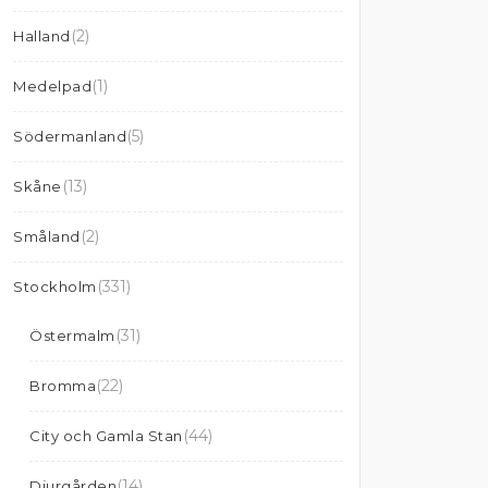
(2)
Halland
(1)
Medelpad
(5)
Södermanland
(13)
Skåne
(2)
Småland
(331)
Stockholm
(31)
Östermalm
(22)
Bromma
(44)
City och Gamla Stan
(14)
Djurgården