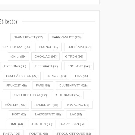
Etiketter
BARN I KÖKET
(107)
BARNVÄNLIGT
(135)
BRITTISK MAT
(65)
BRUNCH
(63)
BUFFÉMAT
(67)
CHILI
(69)
CHOKLAD
(96)
CITRON
(96)
DRESSING
(68)
EFTERRÄTT
(88)
ENGLAND
(143)
FEST PÅ RESTER
(97)
FETAOST
(84)
FISK
(96)
FRUKOST
(68)
FÄRS
(68)
GLUTENFRITT
(428)
GRILLTILLBEHÖR
(103)
GULDKANT
(152)
HÖSTMAT
(65)
ITALIENSKT
(88)
KYCKLING
(75)
KÖTT
(62)
LAKTOSFRITT
(88)
LAX
(83)
LIME
(61)
LONDON
(66)
PARMESAN
(81)
PASTA
(109)
POTATIS
(69)
PRODUKTPROVER
(85)