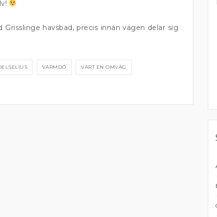
lv!
d Grisslinge havsbad, precis innan vägen delar sig
DELSELIUS
VÄRMDÖ
VÄRT EN OMVÄG