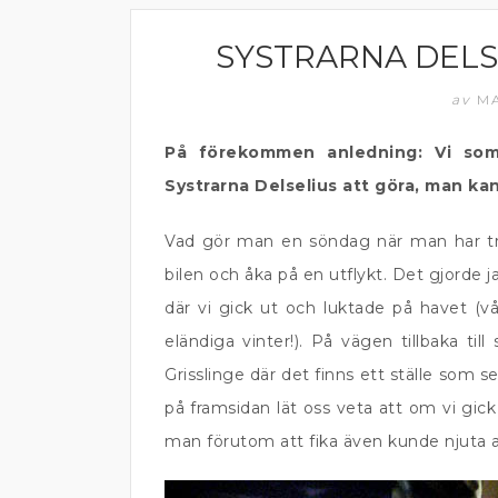
SYSTRARNA DELS
ÄTA UTE
av
MA
På förekommen anledning: Vi so
Systrarna Delselius att göra, man ka
Vad gör man en söndag när man har tråk
bilen och åka på en utflykt. Det gjorde
där vi gick ut och luktade på havet (vår
eländiga vinter!). På vägen tillbaka til
Grisslinge där det finns ett ställe som 
på framsidan lät oss veta att om vi gick 
man förutom att fika även kunde njuta 