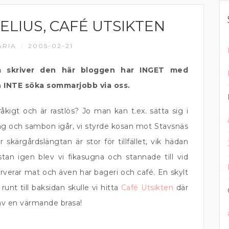
ELIUS, CAFÉ UTSIKTEN
RIA
2005-02-21
/
m skriver den här bloggen har INGET med
n INTE söka sommarjobb via oss.
igt och är rastlös? Jo man kan t.ex. sätta sig i
 jag och sambon igår, vi styrde kosan mot Stavsnäs
 skärgårdslängtan är stor för tillfället, vik hädan
l stan igen blev vi fikasugna och stannade till vid
serverar mat och även har bageri och café. En skylt
runt till baksidan skulle vi hitta
Café Utsikten
där
av en värmande brasa!