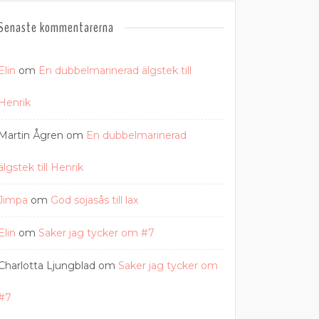
Senaste kommentarerna
Elin
om
En dubbelmarinerad älgstek till
Henrik
Martin Ågren
om
En dubbelmarinerad
älgstek till Henrik
Jimpa
om
God sojasås till lax
Elin
om
Saker jag tycker om #7
Charlotta Ljungblad
om
Saker jag tycker om
#7