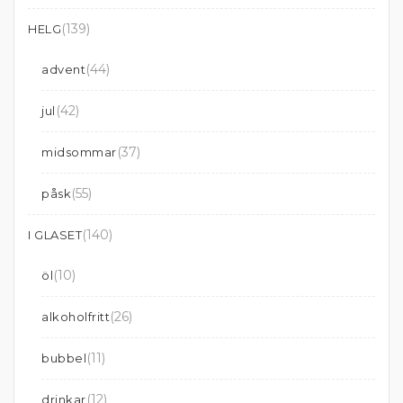
(139)
HELG
(44)
advent
(42)
jul
(37)
midsommar
(55)
påsk
(140)
I GLASET
(10)
öl
(26)
alkoholfritt
(11)
bubbel
(12)
drinkar