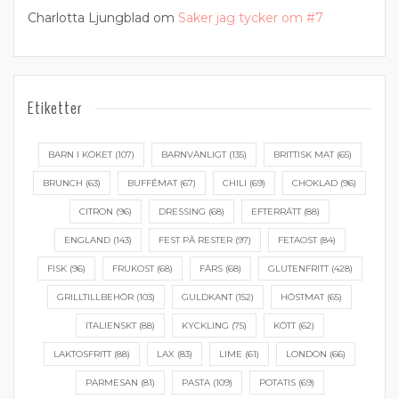
Charlotta Ljungblad
om
Saker jag tycker om #7
Etiketter
BARN I KÖKET
(107)
BARNVÄNLIGT
(135)
BRITTISK MAT
(65)
BRUNCH
(63)
BUFFÉMAT
(67)
CHILI
(69)
CHOKLAD
(96)
CITRON
(96)
DRESSING
(68)
EFTERRÄTT
(88)
ENGLAND
(143)
FEST PÅ RESTER
(97)
FETAOST
(84)
FISK
(96)
FRUKOST
(68)
FÄRS
(68)
GLUTENFRITT
(428)
GRILLTILLBEHÖR
(103)
GULDKANT
(152)
HÖSTMAT
(65)
ITALIENSKT
(88)
KYCKLING
(75)
KÖTT
(62)
LAKTOSFRITT
(88)
LAX
(83)
LIME
(61)
LONDON
(66)
PARMESAN
(81)
PASTA
(109)
POTATIS
(69)