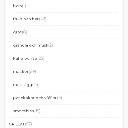
(1)
bars
(42)
frukt och bär
(8)
gröt
(2)
granola och musli
(23)
kaffe och te
(29)
mackor
(24)
mest ägg
(9)
pannkakor och våfflor
(15)
smoothies
(57)
GRILLAT