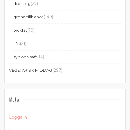
(27)
dressing
(149)
gröna tillbehör
(10)
picklat
(21)
sås
(14)
sylt och saft
(297)
VEGETARISK MIDDAG
Meta
Logga in