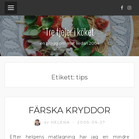
.
Tre tjejer i köket
en blogg om mat sedan 2004
Etikett:
tips
FÄRSKA KRYDDOR
MATPRAT
av
HELENA
2005-06-27
/
Efter helgens matlagning har jag en mindre