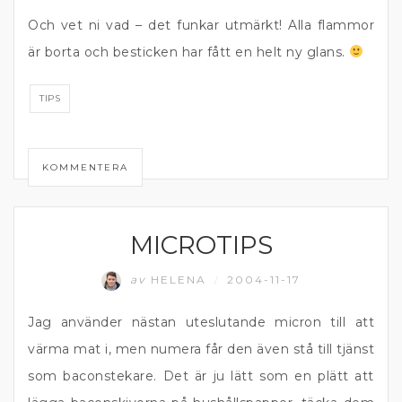
Och vet ni vad – det funkar utmärkt! Alla flammor
är borta och besticken har fått en helt ny glans.
TIPS
KOMMENTERA
MICROTIPS
MATPRAT
av
HELENA
2004-11-17
/
Jag använder nästan uteslutande micron till att
värma mat i, men numera får den även stå till tjänst
som baconstekare. Det är ju lätt som en plätt att