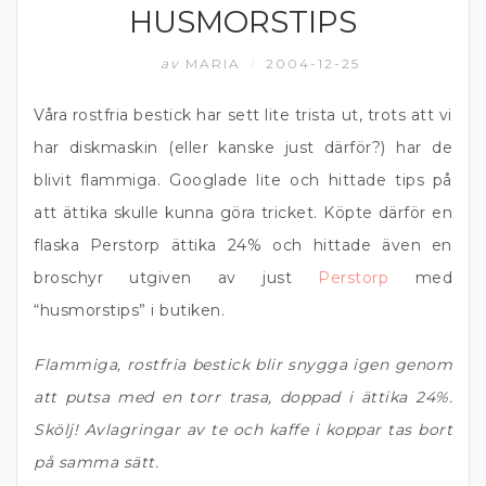
HUSMORSTIPS
MATPRAT
av
MARIA
2004-12-25
/
Våra rostfria bestick har sett lite trista ut, trots att vi
har diskmaskin (eller kanske just därför?) har de
blivit flammiga. Googlade lite och hittade tips på
att ättika skulle kunna göra tricket. Köpte därför en
flaska Perstorp ättika 24% och hittade även en
broschyr utgiven av just
Perstorp
med
“husmorstips” i butiken.
Flammiga, rostfria bestick blir snygga igen genom
att putsa med en torr trasa, doppad i ättika 24%.
Skölj! Avlagringar av te och kaffe i koppar tas bort
på samma sätt.