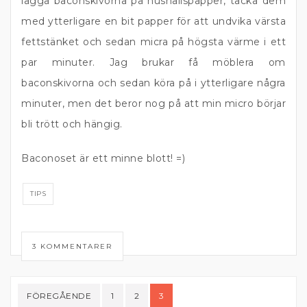
lägga baconskivorna på hushållspapper, täcka dem
med ytterligare en bit papper för att undvika värsta
fettstänket och sedan micra på högsta värme i ett
par minuter. Jag brukar få möblera om
baconskivorna och sedan köra på i ytterligare några
minuter, men det beror nog på att min micro börjar
bli trött och hängig.
Baconoset är ett minne blott! =)
TIPS
3 KOMMENTARER
Sidnumrering
FÖREGÅENDE
1
2
3
för