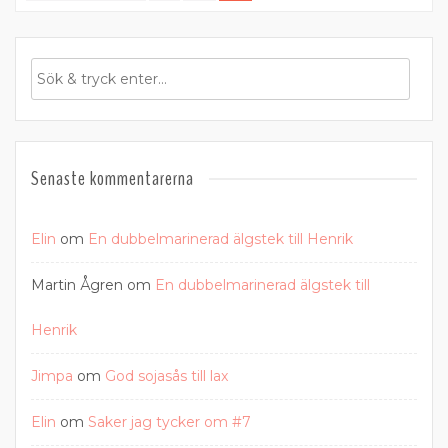
inlägg
Senaste kommentarerna
Elin
om
En dubbelmarinerad älgstek till Henrik
Martin Ågren
om
En dubbelmarinerad älgstek till
Henrik
Jimpa
om
God sojasås till lax
Elin
om
Saker jag tycker om #7