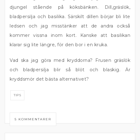
djungel stående på köksbänken. Dill,gräslök,
bladpersilja och basilika. Särskilt dillen börjar bli lite
ledsen och jag misstänker att de andra också
kommer vissna inom kort. Kanske att basilikan
klarar sig lite längre, för den bor i en kruka.
Vad ska jag göra med kryddorna? Frusen gräslök
och bladpersilja blir så blöt och blaskig. Är
kryddsmör det bästa alternativet?
TIPS
5 KOMMENTARER