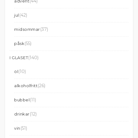
(44)
advent
(42)
jul
(37)
midsommar
(55)
påsk
(140)
I GLASET
(10)
öl
(26)
alkoholfritt
(11)
bubbel
(12)
drinkar
(51)
vin