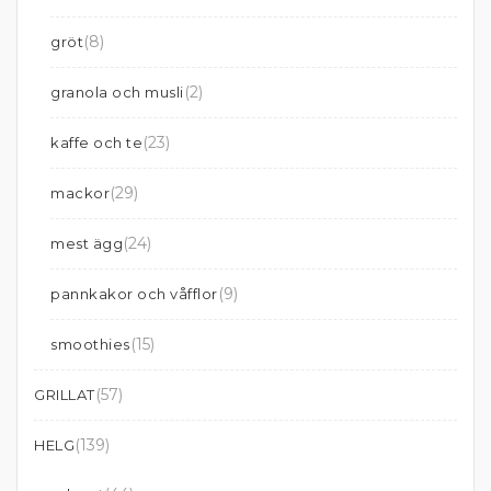
(8)
gröt
(2)
granola och musli
(23)
kaffe och te
(29)
mackor
(24)
mest ägg
(9)
pannkakor och våfflor
(15)
smoothies
(57)
GRILLAT
(139)
HELG