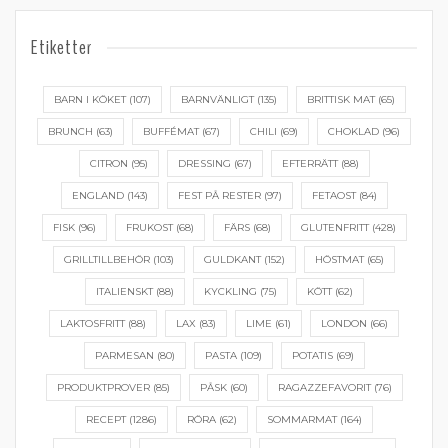
Etiketter
BARN I KÖKET
(107)
BARNVÄNLIGT
(135)
BRITTISK MAT
(65)
BRUNCH
(63)
BUFFÉMAT
(67)
CHILI
(69)
CHOKLAD
(96)
CITRON
(95)
DRESSING
(67)
EFTERRÄTT
(88)
ENGLAND
(143)
FEST PÅ RESTER
(97)
FETAOST
(84)
FISK
(96)
FRUKOST
(68)
FÄRS
(68)
GLUTENFRITT
(428)
GRILLTILLBEHÖR
(103)
GULDKANT
(152)
HÖSTMAT
(65)
ITALIENSKT
(88)
KYCKLING
(75)
KÖTT
(62)
LAKTOSFRITT
(88)
LAX
(83)
LIME
(61)
LONDON
(66)
PARMESAN
(80)
PASTA
(109)
POTATIS
(69)
PRODUKTPROVER
(85)
PÅSK
(60)
RAGAZZEFAVORIT
(76)
RECEPT
(1286)
RÖRA
(62)
SOMMARMAT
(164)