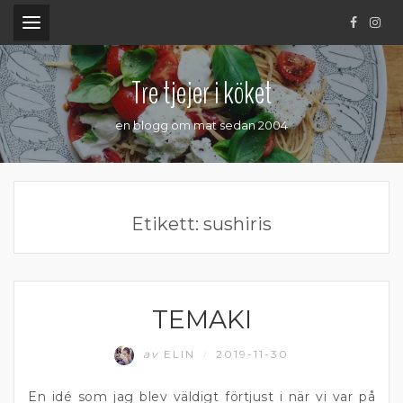
.
Tre tjejer i köket
en blogg om mat sedan 2004
Etikett:
sushiris
TEMAKI
FISK
av
ELIN
2019-11-30
/
En idé som jag blev väldigt förtjust i när vi var på