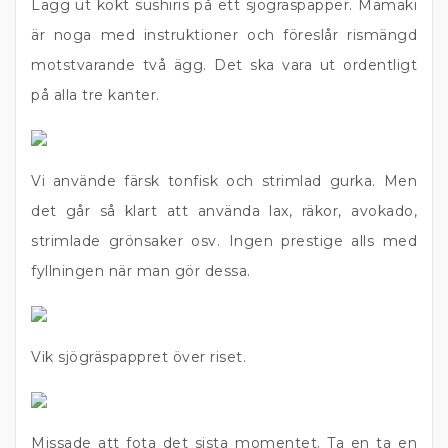
Lägg ut kokt sushiris på ett sjögräspapper. Mamaki
är noga med instruktioner och föreslår rismängd
motstvarande två ägg. Det ska vara ut ordentligt
på alla tre kanter.
Vi använde färsk tonfisk och strimlad gurka. Men
det går så klart att använda lax, räkor, avokado,
strimlade grönsaker osv. Ingen prestige alls med
fyllningen när man gör dessa.
Vik sjögräspappret över riset.
Missade att fota det sista momentet. Ta en ta en