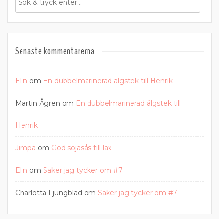
Senaste kommentarerna
Elin
om
En dubbelmarinerad älgstek till Henrik
Martin Ågren
om
En dubbelmarinerad älgstek till
Henrik
Jimpa
om
God sojasås till lax
Elin
om
Saker jag tycker om #7
Charlotta Ljungblad
om
Saker jag tycker om #7