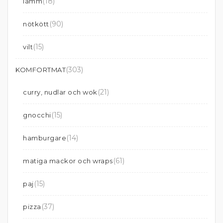
(18)
lamm
(90)
nötkött
(15)
vilt
(303)
KOMFORTMAT
(21)
curry, nudlar och wok
(15)
gnocchi
(14)
hamburgare
(61)
matiga mackor och wraps
(15)
paj
(37)
pizza