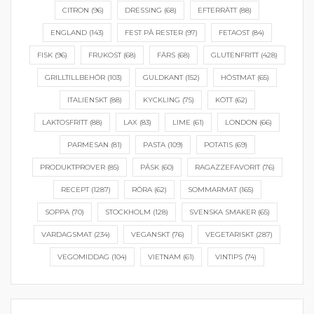
CITRON
(96)
DRESSING
(68)
EFTERRÄTT
(88)
ENGLAND
(143)
FEST PÅ RESTER
(97)
FETAOST
(84)
FISK
(96)
FRUKOST
(68)
FÄRS
(68)
GLUTENFRITT
(428)
GRILLTILLBEHÖR
(103)
GULDKANT
(152)
HÖSTMAT
(65)
ITALIENSKT
(88)
KYCKLING
(75)
KÖTT
(62)
LAKTOSFRITT
(88)
LAX
(83)
LIME
(61)
LONDON
(66)
PARMESAN
(81)
PASTA
(109)
POTATIS
(69)
PRODUKTPROVER
(85)
PÅSK
(60)
RAGAZZEFAVORIT
(76)
RECEPT
(1287)
RÖRA
(62)
SOMMARMAT
(165)
SOPPA
(70)
STOCKHOLM
(128)
SVENSKA SMAKER
(65)
VARDAGSMAT
(234)
VEGANSKT
(76)
VEGETARISKT
(287)
VEGOMIDDAG
(104)
VIETNAM
(61)
VINTIPS
(74)