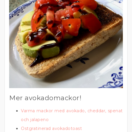
Mer avokadomackor!
Varma mackor med avokado, cheddar, spenat
och jalapeno
Ostgratinerad avokadotoast