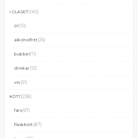
(140)
I GLASET
(10)
öl
(26)
alkoholfritt
(11)
bubbel
(12)
drinkar
(51)
vin
(238)
KÖTT
(67)
färs
(87)
fläskkött