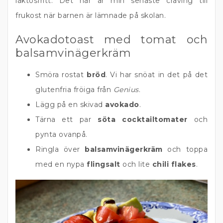
laktosfritt. Det här är min senaste craving till
frukost när barnen är lämnade på skolan.
Avokadotoast med tomat och
balsamvinägerkräm
Smöra rostat
bröd
. Vi har snöat in det på det
glutenfria fröiga från
Genius
.
Lägg på en skivad
avokado
.
Tärna ett par
söta cocktailtomater
och
pynta ovanpå.
Ringla över
balsamvinägerkräm
och toppa
med en nypa
flingsalt
och lite
chili flakes
.