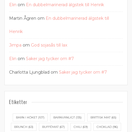
Elin
om
En dubbelmarinerad älgstek till Henrik
Martin Ågren
om
En dubbelmarinerad älgstek till
Henrik
Jimpa
om
God sojasås till lax
Elin
om
Saker jag tycker om #7
Charlotta Ljungblad
om
Saker jag tycker om #7
Etiketter
BARN I KÖKET
(107)
BARNVÄNLIGT
(135)
BRITTISK MAT
(65)
BRUNCH
(63)
BUFFÉMAT
(67)
CHILI
(69)
CHOKLAD
(96)