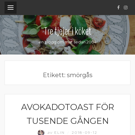
.
Tre tjejer i köket
en blogg om mat sedan 2004
Etikett:
smörgås
AVOKADOTOAST FÖR
FRUKOST OCH MELLANMÅL
TUSENDE GÅNGEN
av
ELIN
2018-09-12
/