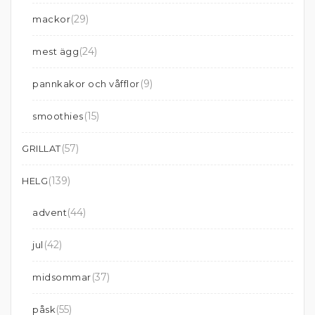
(29)
mackor
(24)
mest ägg
(9)
pannkakor och våfflor
(15)
smoothies
(57)
GRILLAT
(139)
HELG
(44)
advent
(42)
jul
(37)
midsommar
(55)
påsk