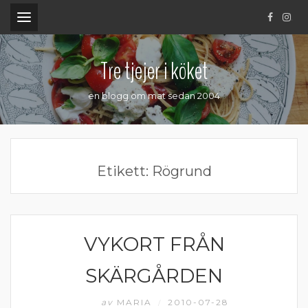
.
Tre tjejer i köket
en blogg om mat sedan 2004
Etikett:
Rögrund
VYKORT FRÅN
ÄTA UTE
SKÄRGÅRDEN
av
MARIA
2010-07-28
/