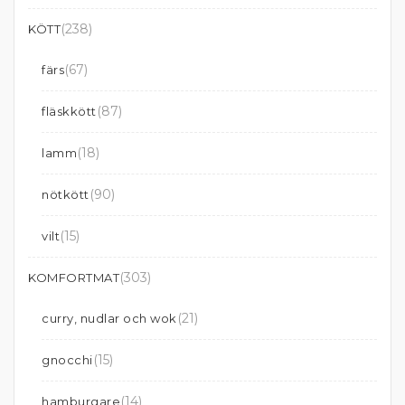
(238)
KÖTT
(67)
färs
(87)
fläskkött
(18)
lamm
(90)
nötkött
(15)
vilt
(303)
KOMFORTMAT
(21)
curry, nudlar och wok
(15)
gnocchi
(14)
hamburgare