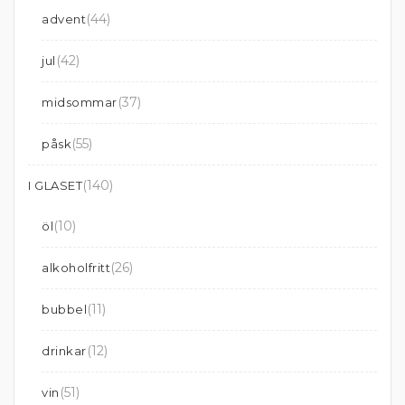
(44)
advent
(42)
jul
(37)
midsommar
(55)
påsk
(140)
I GLASET
(10)
öl
(26)
alkoholfritt
(11)
bubbel
(12)
drinkar
(51)
vin