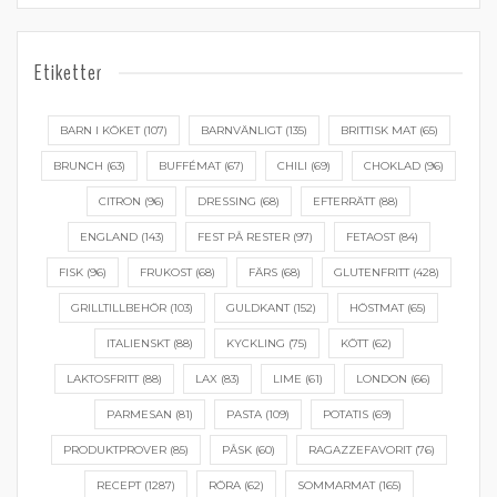
Etiketter
BARN I KÖKET
(107)
BARNVÄNLIGT
(135)
BRITTISK MAT
(65)
BRUNCH
(63)
BUFFÉMAT
(67)
CHILI
(69)
CHOKLAD
(96)
CITRON
(96)
DRESSING
(68)
EFTERRÄTT
(88)
ENGLAND
(143)
FEST PÅ RESTER
(97)
FETAOST
(84)
FISK
(96)
FRUKOST
(68)
FÄRS
(68)
GLUTENFRITT
(428)
GRILLTILLBEHÖR
(103)
GULDKANT
(152)
HÖSTMAT
(65)
ITALIENSKT
(88)
KYCKLING
(75)
KÖTT
(62)
LAKTOSFRITT
(88)
LAX
(83)
LIME
(61)
LONDON
(66)
PARMESAN
(81)
PASTA
(109)
POTATIS
(69)
PRODUKTPROVER
(85)
PÅSK
(60)
RAGAZZEFAVORIT
(76)
RECEPT
(1287)
RÖRA
(62)
SOMMARMAT
(165)