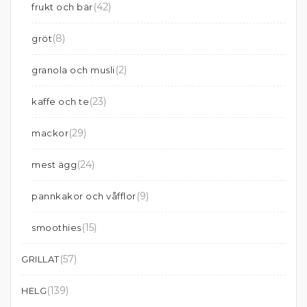
(42)
frukt och bär
(8)
gröt
(2)
granola och musli
(23)
kaffe och te
(29)
mackor
(24)
mest ägg
(9)
pannkakor och våfflor
(15)
smoothies
(57)
GRILLAT
(139)
HELG