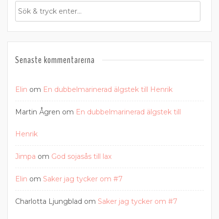
Senaste kommentarerna
Elin
om
En dubbelmarinerad älgstek till Henrik
Martin Ågren
om
En dubbelmarinerad älgstek till
Henrik
Jimpa
om
God sojasås till lax
Elin
om
Saker jag tycker om #7
Charlotta Ljungblad
om
Saker jag tycker om #7