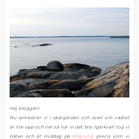
Hej bloggen!
Nu semestrar vi i skärgården och även om vädret
är lite upp och ner så har vi det bra. Igårkväll tog vi
båten och åt middag på
Rögrund
, precis som vi