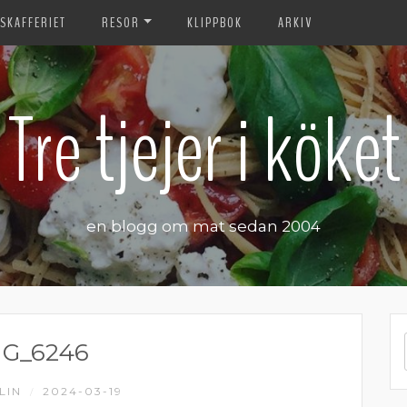
SKAFFERIET
RESOR
KLIPPBOK
ARKIV
Tre tjejer i köket
en blogg om mat sedan 2004
MG_6246
LIN
2024-03-19
/