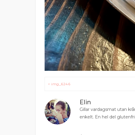
Inläggsnavigering
< img_6246
Elin
Gillar vardagsmat utan krå
enkelt. En hel del glutenfri