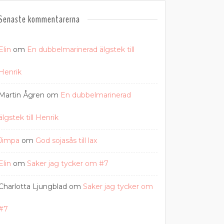
Senaste kommentarerna
Elin
om
En dubbelmarinerad älgstek till
Henrik
Martin Ågren
om
En dubbelmarinerad
älgstek till Henrik
Jimpa
om
God sojasås till lax
Elin
om
Saker jag tycker om #7
Charlotta Ljungblad
om
Saker jag tycker om
#7