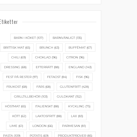
Etiketter
BARN I KÖKET
(107)
BARNVÄNLIGT
(135)
BRITTISK MAT
(65)
BRUNCH
(63)
BUFFÉMAT
(67)
CHILI
(69)
CHOKLAD
(96)
CITRON
(96)
DRESSING
(68)
EFTERRÄTT
(88)
ENGLAND
(143)
FEST PÅ RESTER
(97)
FETAOST
(84)
FISK
(96)
FRUKOST
(68)
FÄRS
(68)
GLUTENFRITT
(428)
GRILLTILLBEHÖR
(103)
GULDKANT
(152)
HÖSTMAT
(65)
ITALIENSKT
(88)
KYCKLING
(75)
KÖTT
(62)
LAKTOSFRITT
(88)
LAX
(83)
LIME
(61)
LONDON
(66)
PARMESAN
(81)
PASTA
(109)
POTATIS
(69)
PRODUKTPROVER
(85)