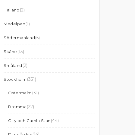
(2)
Halland
(1)
Medelpad
(5)
Södermanland
(13)
Skåne
(2)
Småland
(331)
Stockholm
(31)
Östermalm
(22)
Bromma
(44)
City och Gamla Stan
(14)
Djurgården