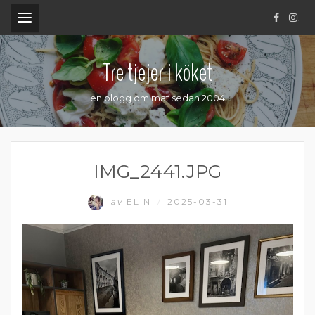
.
Tre tjejer i köket
en blogg om mat sedan 2004
IMG_2441.JPG
av
ELIN
2025-03-31
/