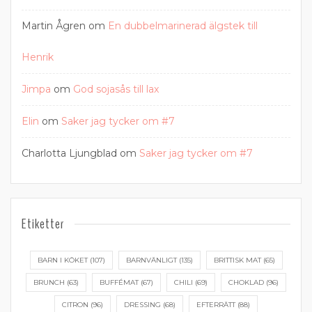
Martin Ågren
om
En dubbelmarinerad älgstek till
Henrik
Jimpa
om
God sojasås till lax
Elin
om
Saker jag tycker om #7
Charlotta Ljungblad
om
Saker jag tycker om #7
Etiketter
BARN I KÖKET
(107)
BARNVÄNLIGT
(135)
BRITTISK MAT
(65)
BRUNCH
(63)
BUFFÉMAT
(67)
CHILI
(69)
CHOKLAD
(96)
CITRON
(96)
DRESSING
(68)
EFTERRÄTT
(88)