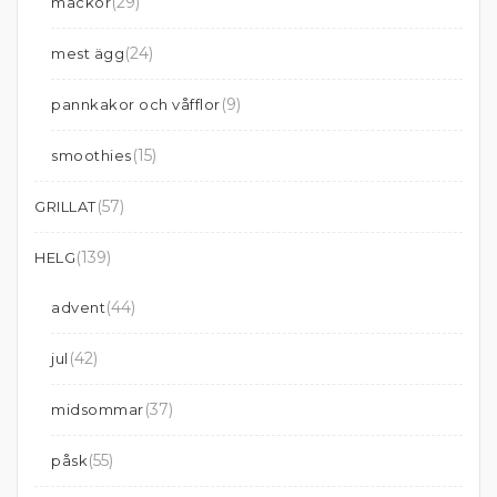
(29)
mackor
(24)
mest ägg
(9)
pannkakor och våfflor
(15)
smoothies
(57)
GRILLAT
(139)
HELG
(44)
advent
(42)
jul
(37)
midsommar
(55)
påsk