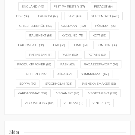
ENGLAND
(143)
FEST PÅ RESTER
(97)
FETAOST
(84)
FISK
(96)
FRUKOST
(68)
FÄRS
(68)
GLUTENFRITT
(428)
GRILLTILLBEHÖR
(103)
GULDKANT
(152)
HÖSTMAT
(65)
ITALIENSKT
(88)
KYCKLING
(75)
KÖTT
(62)
LAKTOSFRITT
(88)
LAX
(83)
LIME
(61)
LONDON
(66)
PARMESAN
(81)
PASTA
(109)
POTATIS
(69)
PRODUKTPROVER
(85)
PÅSK
(60)
RAGAZZEFAVORIT
(76)
RECEPT
(1287)
RÖRA
(62)
SOMMARMAT
(165)
SOPPA
(70)
STOCKHOLM
(128)
SVENSKA SMAKER
(65)
VARDAGSMAT
(234)
VEGANSKT
(76)
VEGETARISKT
(287)
VEGOMIDDAG
(104)
VIETNAM
(61)
VINTIPS
(74)
Sidor