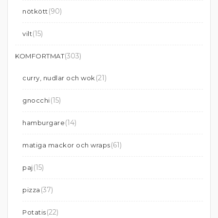
(90)
nötkött
(15)
vilt
(303)
KOMFORTMAT
(21)
curry, nudlar och wok
(15)
gnocchi
(14)
hamburgare
(61)
matiga mackor och wraps
(15)
paj
(37)
pizza
(22)
Potatis