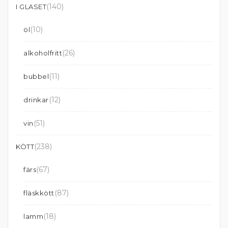
(140)
I GLASET
(10)
öl
(26)
alkoholfritt
(11)
bubbel
(12)
drinkar
(51)
vin
(238)
KÖTT
(67)
färs
(87)
fläskkött
(18)
lamm