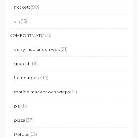
(90)
nötkött
(15)
vilt
(303)
KOMFORTMAT
(21)
curry, nudlar och wok
(15)
gnocchi
(14)
hamburgare
(61)
matiga mackor och wraps
(15)
paj
(37)
pizza
(22)
Potatis