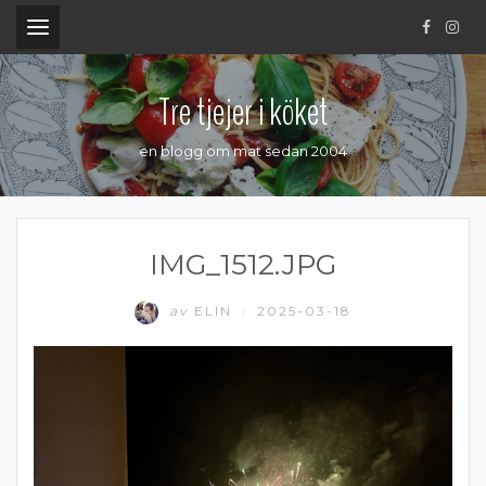
.
Tre tjejer i köket
en blogg om mat sedan 2004
IMG_1512.JPG
av
ELIN
2025-03-18
/