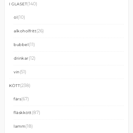
(140)
I GLASET
(10)
öl
(26)
alkoholfritt
(11)
bubbel
(12)
drinkar
(51)
vin
(238)
KÖTT
(67)
färs
(87)
fläskkött
(18)
lamm