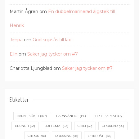
Martin Ågren
om
En dubbelmarinerad älgstek till
Henrik
Jimpa
om
God sojasås till lax
Elin
om
Saker jag tycker om #7
Charlotta Ljungblad
om
Saker jag tycker om #7
Etiketter
BARN I KÖKET
(107)
BARNVÄNLIGT
(135)
BRITTISK MAT
(65)
BRUNCH
(63)
BUFFÉMAT
(67)
CHILI
(69)
CHOKLAD
(96)
CITRON
(96)
DRESSING
(68)
EFTERRÄTT
(88)