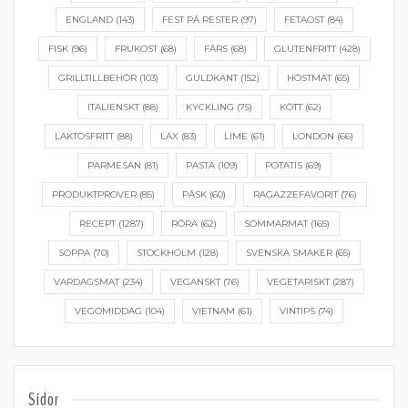
ENGLAND
(143)
FEST PÅ RESTER
(97)
FETAOST
(84)
FISK
(96)
FRUKOST
(68)
FÄRS
(68)
GLUTENFRITT
(428)
GRILLTILLBEHÖR
(103)
GULDKANT
(152)
HÖSTMAT
(65)
ITALIENSKT
(88)
KYCKLING
(75)
KÖTT
(62)
LAKTOSFRITT
(88)
LAX
(83)
LIME
(61)
LONDON
(66)
PARMESAN
(81)
PASTA
(109)
POTATIS
(69)
PRODUKTPROVER
(85)
PÅSK
(60)
RAGAZZEFAVORIT
(76)
RECEPT
(1287)
RÖRA
(62)
SOMMARMAT
(165)
SOPPA
(70)
STOCKHOLM
(128)
SVENSKA SMAKER
(65)
VARDAGSMAT
(234)
VEGANSKT
(76)
VEGETARISKT
(287)
VEGOMIDDAG
(104)
VIETNAM
(61)
VINTIPS
(74)
Sidor