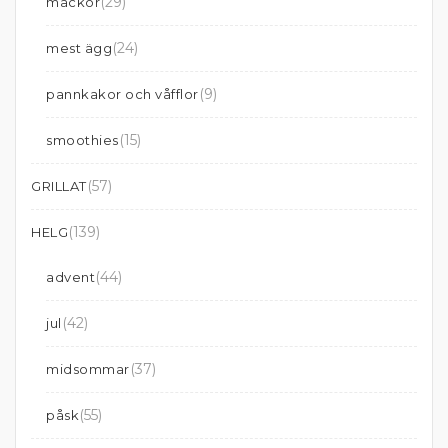
(29)
mackor
(24)
mest ägg
(9)
pannkakor och våfflor
(15)
smoothies
(57)
GRILLAT
(139)
HELG
(44)
advent
(42)
jul
(37)
midsommar
(55)
påsk