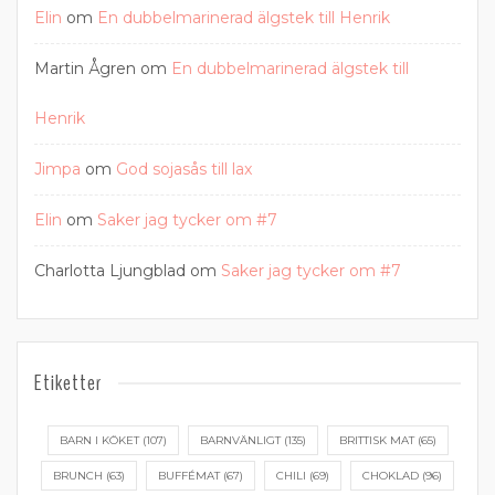
Elin
om
En dubbelmarinerad älgstek till Henrik
Martin Ågren
om
En dubbelmarinerad älgstek till
Henrik
Jimpa
om
God sojasås till lax
Elin
om
Saker jag tycker om #7
Charlotta Ljungblad
om
Saker jag tycker om #7
Etiketter
BARN I KÖKET
(107)
BARNVÄNLIGT
(135)
BRITTISK MAT
(65)
BRUNCH
(63)
BUFFÉMAT
(67)
CHILI
(69)
CHOKLAD
(96)