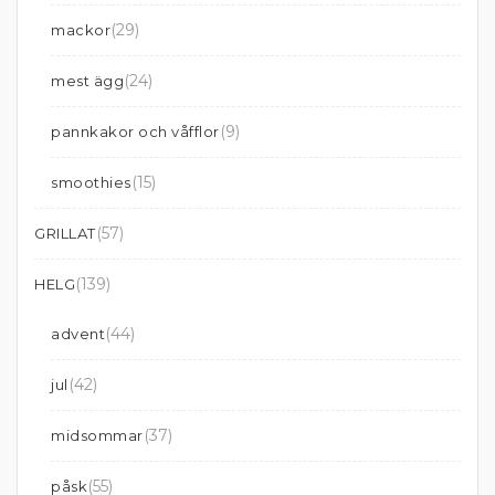
(29)
mackor
(24)
mest ägg
(9)
pannkakor och våfflor
(15)
smoothies
(57)
GRILLAT
(139)
HELG
(44)
advent
(42)
jul
(37)
midsommar
(55)
påsk