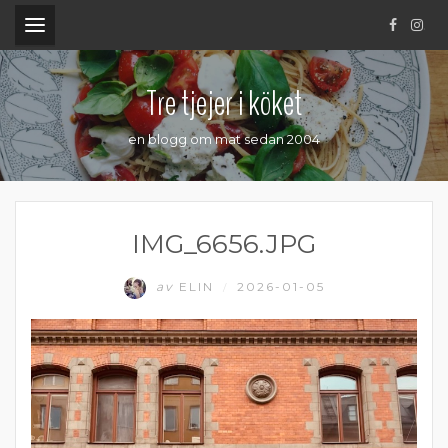
.
Tre tjejer i köket
en blogg om mat sedan 2004
IMG_6656.JPG
av
ELIN
2026-01-05
/