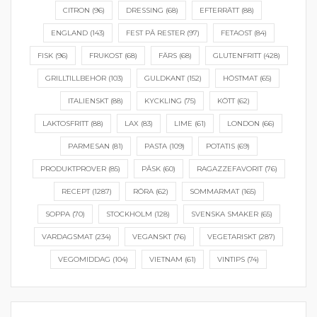
CITRON
(96)
DRESSING
(68)
EFTERRÄTT
(88)
ENGLAND
(143)
FEST PÅ RESTER
(97)
FETAOST
(84)
FISK
(96)
FRUKOST
(68)
FÄRS
(68)
GLUTENFRITT
(428)
GRILLTILLBEHÖR
(103)
GULDKANT
(152)
HÖSTMAT
(65)
ITALIENSKT
(88)
KYCKLING
(75)
KÖTT
(62)
LAKTOSFRITT
(88)
LAX
(83)
LIME
(61)
LONDON
(66)
PARMESAN
(81)
PASTA
(109)
POTATIS
(69)
PRODUKTPROVER
(85)
PÅSK
(60)
RAGAZZEFAVORIT
(76)
RECEPT
(1287)
RÖRA
(62)
SOMMARMAT
(165)
SOPPA
(70)
STOCKHOLM
(128)
SVENSKA SMAKER
(65)
VARDAGSMAT
(234)
VEGANSKT
(76)
VEGETARISKT
(287)
VEGOMIDDAG
(104)
VIETNAM
(61)
VINTIPS
(74)