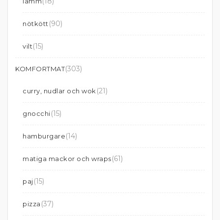
(18)
lamm
(90)
nötkött
(15)
vilt
(303)
KOMFORTMAT
(21)
curry, nudlar och wok
(15)
gnocchi
(14)
hamburgare
(61)
matiga mackor och wraps
(15)
paj
(37)
pizza