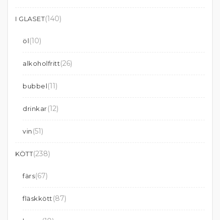
(140)
I GLASET
(10)
öl
(26)
alkoholfritt
(11)
bubbel
(12)
drinkar
(51)
vin
(238)
KÖTT
(67)
färs
(87)
fläskkött