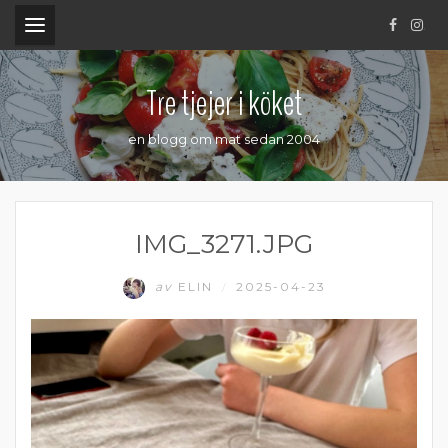
.
Tre tjejer i köket
en blogg om mat sedan 2004
IMG_3271.JPG
av
ELIN
2025-04-23
/