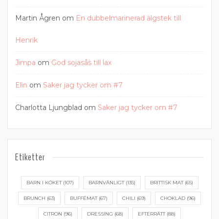
Martin Ågren
om
En dubbelmarinerad älgstek till
Henrik
Jimpa
om
God sojasås till lax
Elin
om
Saker jag tycker om #7
Charlotta Ljungblad
om
Saker jag tycker om #7
Etiketter
BARN I KÖKET
(107)
BARNVÄNLIGT
(135)
BRITTISK MAT
(65)
BRUNCH
(63)
BUFFÉMAT
(67)
CHILI
(69)
CHOKLAD
(96)
CITRON
(96)
DRESSING
(68)
EFTERRÄTT
(88)