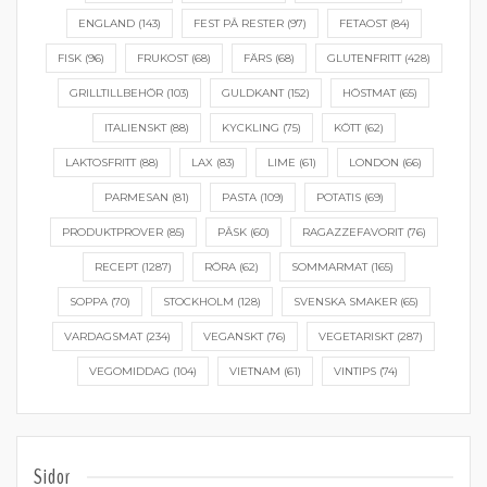
ENGLAND
(143)
FEST PÅ RESTER
(97)
FETAOST
(84)
FISK
(96)
FRUKOST
(68)
FÄRS
(68)
GLUTENFRITT
(428)
GRILLTILLBEHÖR
(103)
GULDKANT
(152)
HÖSTMAT
(65)
ITALIENSKT
(88)
KYCKLING
(75)
KÖTT
(62)
LAKTOSFRITT
(88)
LAX
(83)
LIME
(61)
LONDON
(66)
PARMESAN
(81)
PASTA
(109)
POTATIS
(69)
PRODUKTPROVER
(85)
PÅSK
(60)
RAGAZZEFAVORIT
(76)
RECEPT
(1287)
RÖRA
(62)
SOMMARMAT
(165)
SOPPA
(70)
STOCKHOLM
(128)
SVENSKA SMAKER
(65)
VARDAGSMAT
(234)
VEGANSKT
(76)
VEGETARISKT
(287)
VEGOMIDDAG
(104)
VIETNAM
(61)
VINTIPS
(74)
Sidor