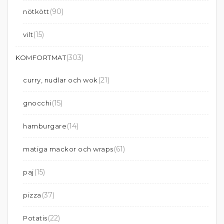
(90)
nötkött
(15)
vilt
(303)
KOMFORTMAT
(21)
curry, nudlar och wok
(15)
gnocchi
(14)
hamburgare
(61)
matiga mackor och wraps
(15)
paj
(37)
pizza
(22)
Potatis