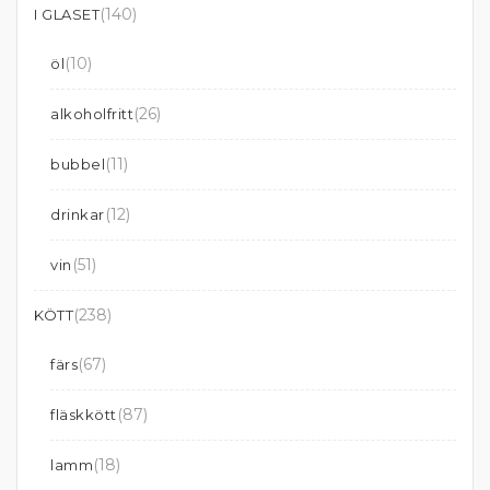
(140)
I GLASET
(10)
öl
(26)
alkoholfritt
(11)
bubbel
(12)
drinkar
(51)
vin
(238)
KÖTT
(67)
färs
(87)
fläskkött
(18)
lamm