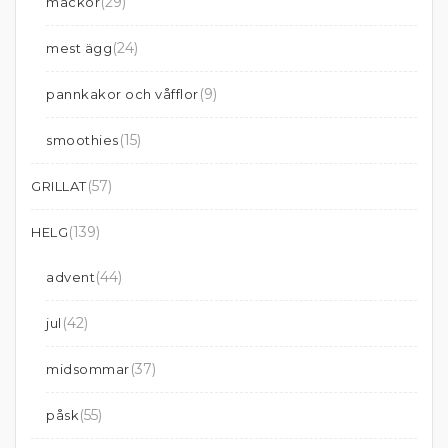
(29)
mackor
(24)
mest ägg
(9)
pannkakor och våfflor
(15)
smoothies
(57)
GRILLAT
(139)
HELG
(44)
advent
(42)
jul
(37)
midsommar
(55)
påsk