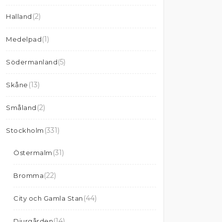
(2)
Halland
(1)
Medelpad
(5)
Södermanland
(13)
Skåne
(2)
Småland
(331)
Stockholm
(31)
Östermalm
(22)
Bromma
(44)
City och Gamla Stan
(14)
Djurgården