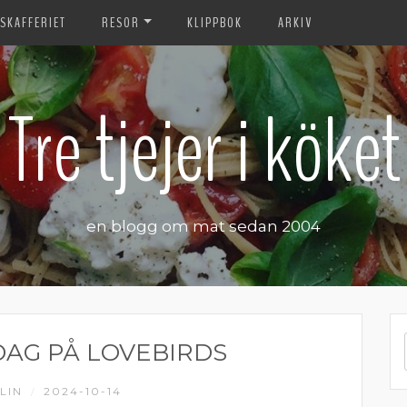
SKAFFERIET
RESOR
KLIPPBOK
ARKIV
Tre tjejer i köket
en blogg om mat sedan 2004
DAG PÅ LOVEBIRDS
LIN
2024-10-14
/