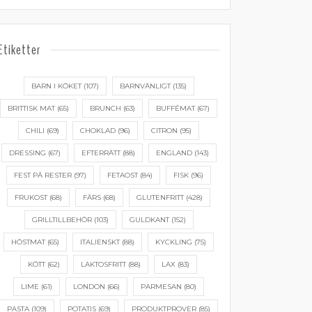
Etiketter
BARN I KÖKET
(107)
BARNVÄNLIGT
(135)
BRITTISK MAT
(65)
BRUNCH
(63)
BUFFÉMAT
(67)
CHILI
(69)
CHOKLAD
(96)
CITRON
(95)
DRESSING
(67)
EFTERRÄTT
(88)
ENGLAND
(143)
FEST PÅ RESTER
(97)
FETAOST
(84)
FISK
(96)
FRUKOST
(68)
FÄRS
(68)
GLUTENFRITT
(428)
GRILLTILLBEHÖR
(103)
GULDKANT
(152)
HÖSTMAT
(65)
ITALIENSKT
(88)
KYCKLING
(75)
KÖTT
(62)
LAKTOSFRITT
(88)
LAX
(83)
LIME
(61)
LONDON
(66)
PARMESAN
(80)
PASTA
(109)
POTATIS
(69)
PRODUKTPROVER
(85)