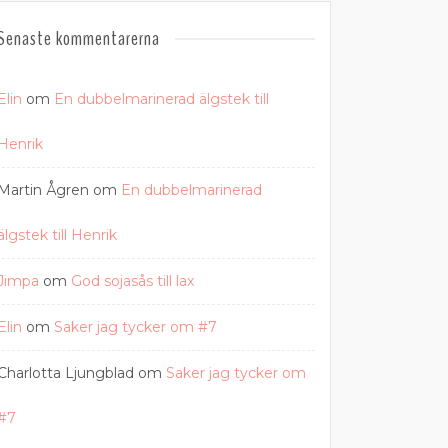
Senaste kommentarerna
Elin
om
En dubbelmarinerad älgstek till
Henrik
Martin Ågren
om
En dubbelmarinerad
älgstek till Henrik
Jimpa
om
God sojasås till lax
Elin
om
Saker jag tycker om #7
Charlotta Ljungblad
om
Saker jag tycker om
#7