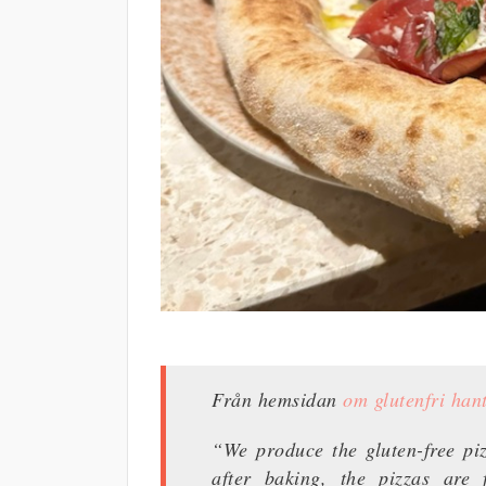
Från hemsidan
om glutenfri han
“We produce the gluten-free piz
after baking, the pizzas are 