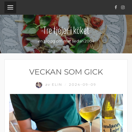
.
Tre tjejer i köket
en blogg om mat sedan 2004
VECKAN SOM GICK
av
ELIN
2024-09-09
/