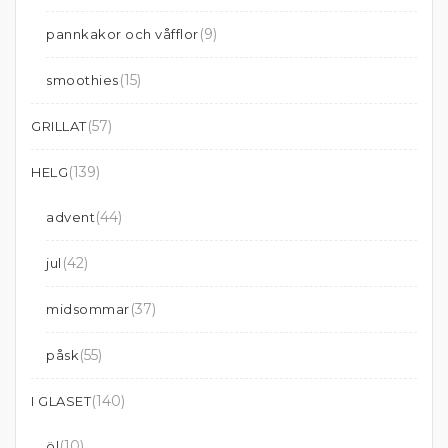
(9)
pannkakor och våfflor
(15)
smoothies
(57)
GRILLAT
(139)
HELG
(44)
advent
(42)
jul
(37)
midsommar
(55)
påsk
(140)
I GLASET
(10)
öl