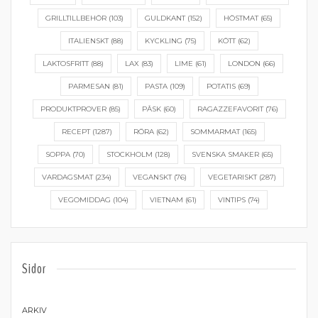
GRILLTILLBEHÖR
(103)
GULDKANT
(152)
HÖSTMAT
(65)
ITALIENSKT
(88)
KYCKLING
(75)
KÖTT
(62)
LAKTOSFRITT
(88)
LAX
(83)
LIME
(61)
LONDON
(66)
PARMESAN
(81)
PASTA
(109)
POTATIS
(69)
PRODUKTPROVER
(85)
PÅSK
(60)
RAGAZZEFAVORIT
(76)
RECEPT
(1287)
RÖRA
(62)
SOMMARMAT
(165)
SOPPA
(70)
STOCKHOLM
(128)
SVENSKA SMAKER
(65)
VARDAGSMAT
(234)
VEGANSKT
(76)
VEGETARISKT
(287)
VEGOMIDDAG
(104)
VIETNAM
(61)
VINTIPS
(74)
Sidor
ARKIV