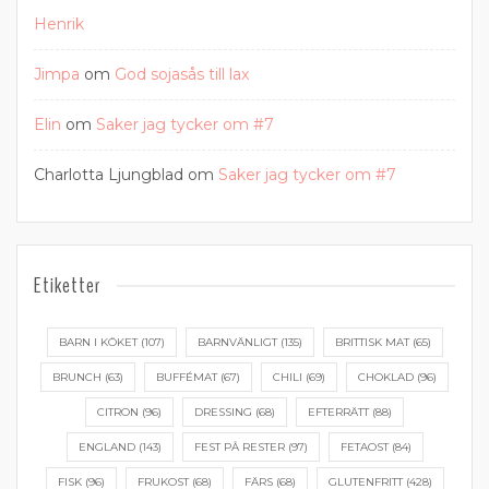
Henrik
Jimpa
om
God sojasås till lax
Elin
om
Saker jag tycker om #7
Charlotta Ljungblad
om
Saker jag tycker om #7
Etiketter
BARN I KÖKET
(107)
BARNVÄNLIGT
(135)
BRITTISK MAT
(65)
BRUNCH
(63)
BUFFÉMAT
(67)
CHILI
(69)
CHOKLAD
(96)
CITRON
(96)
DRESSING
(68)
EFTERRÄTT
(88)
ENGLAND
(143)
FEST PÅ RESTER
(97)
FETAOST
(84)
FISK
(96)
FRUKOST
(68)
FÄRS
(68)
GLUTENFRITT
(428)