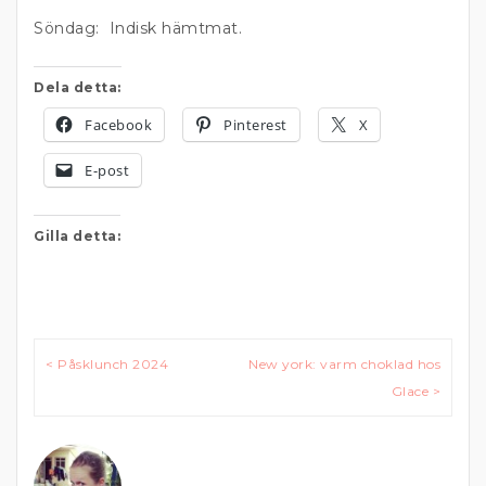
Söndag: Indisk hämtmat.
Dela detta:
Facebook
Pinterest
X
E-post
Gilla detta:
Inläggsnavigering
< Påsklunch 2024
New york: varm choklad hos
Glace >