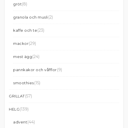
(8)
gröt
(2)
granola och musli
(23)
kaffe och te
(29)
mackor
(24)
mest ägg
(9)
pannkakor och våfflor
(15)
smoothies
(57)
GRILLAT
(139)
HELG
(44)
advent