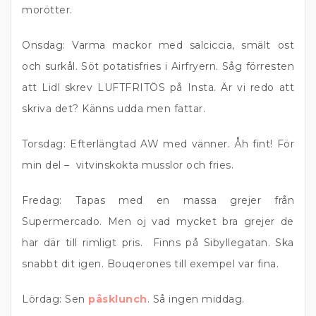
morötter.
Onsdag: Varma mackor med salciccia, smält ost
och surkål. Söt potatisfries i Airfryern. Såg förresten
att Lidl skrev LUFTFRITÖS på Insta. Är vi redo att
skriva det? Känns udda men fattar.
Torsdag: Efterlängtad AW med vänner. Åh fint! För
min del – vitvinskokta musslor och fries.
Fredag: Tapas med en massa grejer från
Supermercado. Men oj vad mycket bra grejer de
har där till rimligt pris. Finns på Sibyllegatan. Ska
snabbt dit igen. Bouqerones till exempel var fina.
Lördag: Sen
påsklunch
. Så ingen middag.