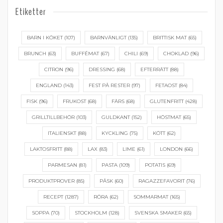
Etiketter
BARN I KÖKET
(107)
BARNVÄNLIGT
(135)
BRITTISK MAT
(65)
BRUNCH
(63)
BUFFÉMAT
(67)
CHILI
(69)
CHOKLAD
(96)
CITRON
(96)
DRESSING
(68)
EFTERRÄTT
(88)
ENGLAND
(143)
FEST PÅ RESTER
(97)
FETAOST
(84)
FISK
(96)
FRUKOST
(68)
FÄRS
(68)
GLUTENFRITT
(428)
GRILLTILLBEHÖR
(103)
GULDKANT
(152)
HÖSTMAT
(65)
ITALIENSKT
(88)
KYCKLING
(75)
KÖTT
(62)
LAKTOSFRITT
(88)
LAX
(83)
LIME
(61)
LONDON
(66)
PARMESAN
(81)
PASTA
(109)
POTATIS
(69)
PRODUKTPROVER
(85)
PÅSK
(60)
RAGAZZEFAVORIT
(76)
RECEPT
(1287)
RÖRA
(62)
SOMMARMAT
(165)
SOPPA
(70)
STOCKHOLM
(128)
SVENSKA SMAKER
(65)