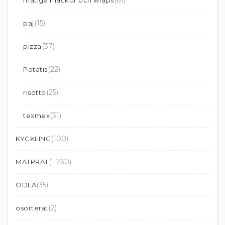
(61)
matiga mackor och wraps
(15)
paj
(37)
pizza
(22)
Potatis
(25)
risotto
(31)
texmex
(100)
KYCKLING
(1 260)
MATPRAT
(35)
ODLA
(2)
osorterat