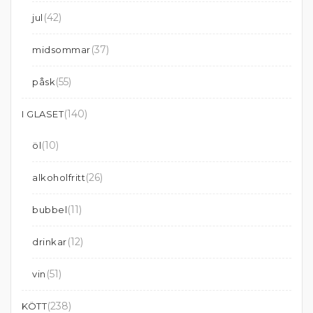
(42)
jul
(37)
midsommar
(55)
påsk
(140)
I GLASET
(10)
öl
(26)
alkoholfritt
(11)
bubbel
(12)
drinkar
(51)
vin
(238)
KÖTT