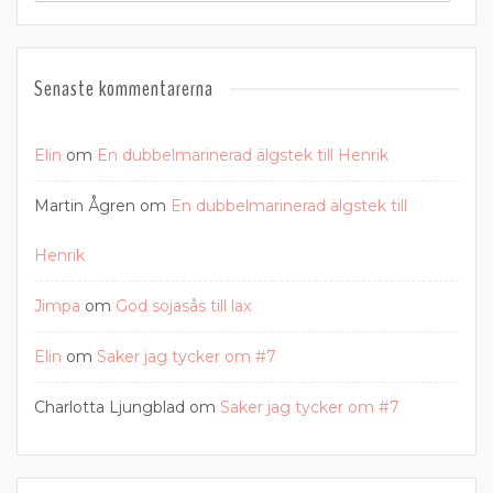
Senaste kommentarerna
Elin
om
En dubbelmarinerad älgstek till Henrik
Martin Ågren
om
En dubbelmarinerad älgstek till
Henrik
Jimpa
om
God sojasås till lax
Elin
om
Saker jag tycker om #7
Charlotta Ljungblad
om
Saker jag tycker om #7