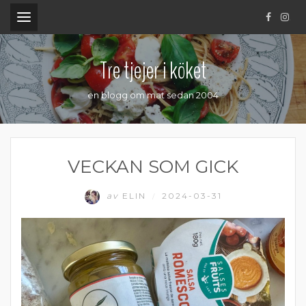
.
Tre tjejer i köket
en blogg om mat sedan 2004
VECKAN SOM GICK
av
ELIN
2024-03-31
/