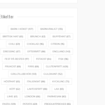
Etiketter
BARN I KÖKET
(107)
BARNVÄNLIGT
(135)
BRITTISK MAT
(65)
BRUNCH
(63)
BUFFÉMAT
(67)
CHILI
(69)
CHOKLAD
(96)
CITRON
(95)
DRESSING
(67)
EFTERRÄTT
(88)
ENGLAND
(143)
FEST PÅ RESTER
(97)
FETAOST
(84)
FISK
(96)
FRUKOST
(68)
FÄRS
(68)
GLUTENFRITT
(428)
GRILLTILLBEHÖR
(103)
GULDKANT
(152)
HÖSTMAT
(65)
ITALIENSKT
(88)
KYCKLING
(75)
KÖTT
(62)
LAKTOSFRITT
(88)
LAX
(83)
LIME
(61)
LONDON
(66)
PARMESAN
(80)
PASTA
(109)
POTATIS
(69)
PRODUKTPROVER
(85)