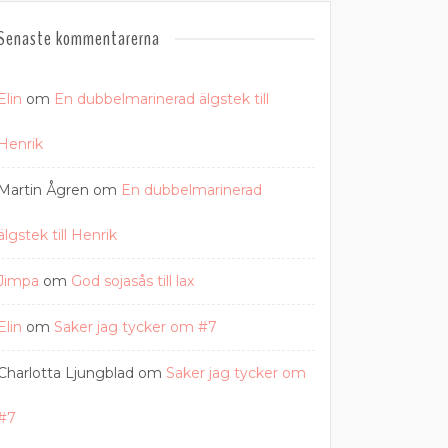
Senaste kommentarerna
Elin
om
En dubbelmarinerad älgstek till
Henrik
Martin Ågren
om
En dubbelmarinerad
älgstek till Henrik
Jimpa
om
God sojasås till lax
Elin
om
Saker jag tycker om #7
Charlotta Ljungblad
om
Saker jag tycker om
#7