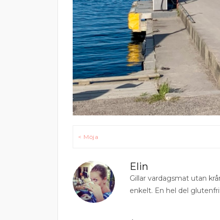
Inläggsnavigering
< Möja
Elin
Gillar vardagsmat utan krå
enkelt. En hel del glutenfri