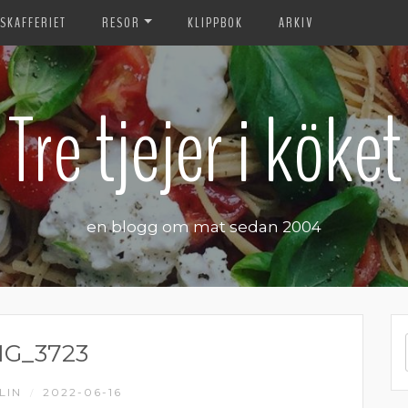
SKAFFERIET
RESOR
KLIPPBOK
ARKIV
Tre tjejer i köket
en blogg om mat sedan 2004
MG_3723
LIN
2022-06-16
/