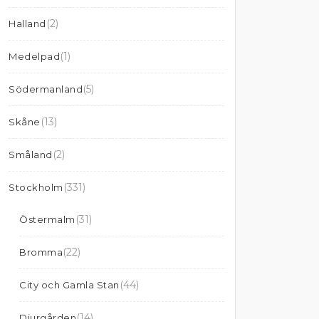
(2)
Halland
(1)
Medelpad
(5)
Södermanland
(13)
Skåne
(2)
Småland
(331)
Stockholm
(31)
Östermalm
(22)
Bromma
(44)
City och Gamla Stan
(14)
Djurgården