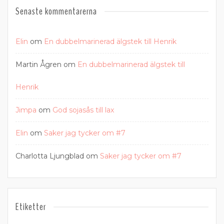
Senaste kommentarerna
Elin
om
En dubbelmarinerad älgstek till Henrik
Martin Ågren
om
En dubbelmarinerad älgstek till
Henrik
Jimpa
om
God sojasås till lax
Elin
om
Saker jag tycker om #7
Charlotta Ljungblad
om
Saker jag tycker om #7
Etiketter