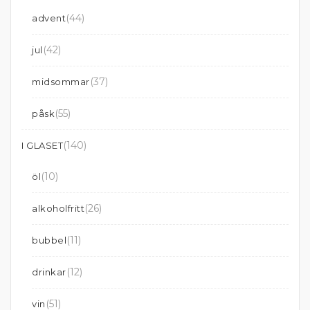
(44)
advent
(42)
jul
(37)
midsommar
(55)
påsk
(140)
I GLASET
(10)
öl
(26)
alkoholfritt
(11)
bubbel
(12)
drinkar
(51)
vin