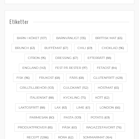
Etiketter
BARN I KÖKET
(107)
BARNVÄNLIGT
(135)
BRITTISK MAT
(65)
BRUNCH
(63)
BUFFÉMAT
(67)
CHILI
(69)
CHOKLAD
(96)
CITRON
(95)
DRESSING
(67)
EFTERRÄTT
(88)
ENGLAND
(143)
FEST PÅ RESTER
(97)
FETAOST
(84)
FISK
(96)
FRUKOST
(68)
FÄRS
(68)
GLUTENFRITT
(428)
GRILLTILLBEHÖR
(103)
GULDKANT
(152)
HÖSTMAT
(65)
ITALIENSKT
(88)
KYCKLING
(75)
KÖTT
(62)
LAKTOSFRITT
(88)
LAX
(83)
LIME
(61)
LONDON
(66)
PARMESAN
(80)
PASTA
(109)
POTATIS
(69)
PRODUKTPROVER
(85)
PÅSK
(60)
RAGAZZEFAVORIT
(76)
RECEPT
(1286)
RÖRA
(62)
SOMMARMAT
(164)