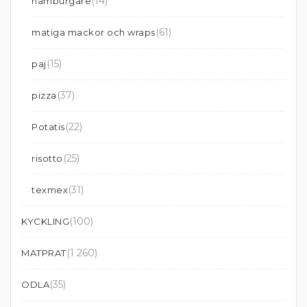
(14)
hamburgare
(61)
matiga mackor och wraps
(15)
paj
(37)
pizza
(22)
Potatis
(25)
risotto
(31)
texmex
(100)
KYCKLING
(1 260)
MATPRAT
(35)
ODLA