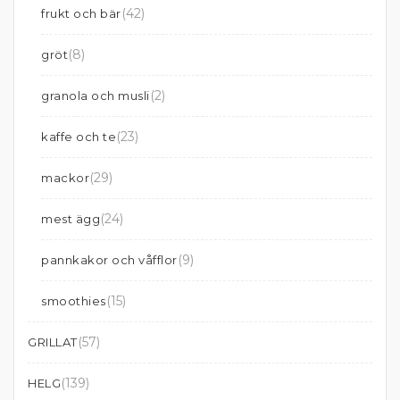
(42)
frukt och bär
(8)
gröt
(2)
granola och musli
(23)
kaffe och te
(29)
mackor
(24)
mest ägg
(9)
pannkakor och våfflor
(15)
smoothies
(57)
GRILLAT
(139)
HELG