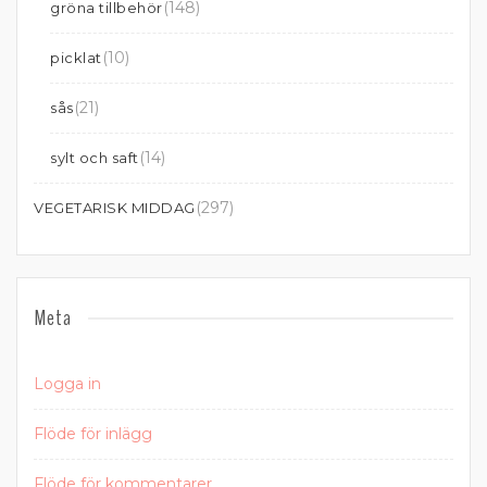
(148)
gröna tillbehör
(10)
picklat
(21)
sås
(14)
sylt och saft
(297)
VEGETARISK MIDDAG
Meta
Logga in
Flöde för inlägg
Flöde för kommentarer