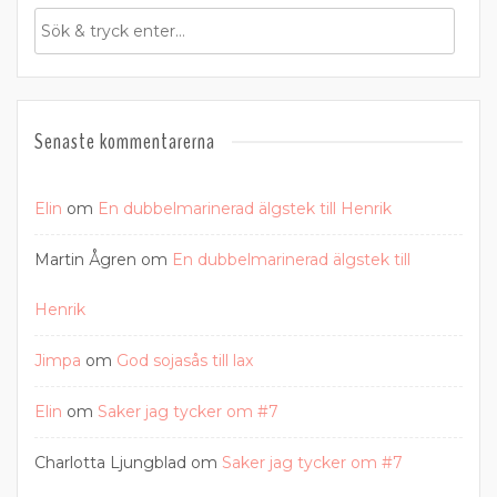
Senaste kommentarerna
Elin
om
En dubbelmarinerad älgstek till Henrik
Martin Ågren
om
En dubbelmarinerad älgstek till
Henrik
Jimpa
om
God sojasås till lax
Elin
om
Saker jag tycker om #7
Charlotta Ljungblad
om
Saker jag tycker om #7