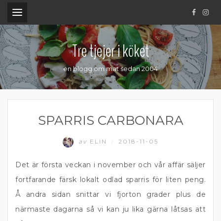
.
Tre tjejer i köket
en blogg om mat sedan 2004
SPARRIS CARBONARA
av
ELIN
2018-11-05
/
Det är första veckan i november och vår affär säljer
fortfarande färsk lokalt odlad sparris för liten peng.
Å andra sidan snittar vi fjorton grader plus de
närmaste dagarna så vi kan ju lika gärna låtsas att