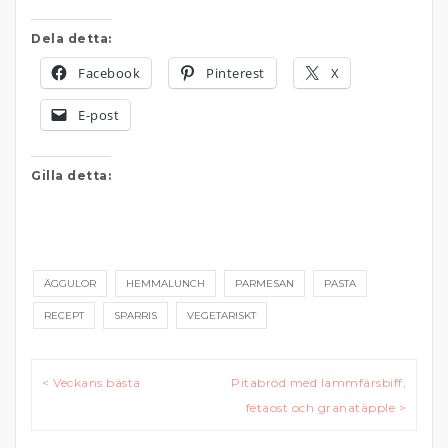
Dela detta:
Facebook
Pinterest
X
E-post
Gilla detta:
ÄGGULOR
HEMMALUNCH
PARMESAN
PASTA
RECEPT
SPARRIS
VEGETARISKT
Inläggsnavigering
< Veckans bästa
Pitabröd med lammfärsbiff,
fetaost och granatäpple >