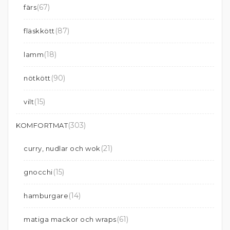
(67)
färs
(87)
fläskkött
(18)
lamm
(90)
nötkött
(15)
vilt
(303)
KOMFORTMAT
(21)
curry, nudlar och wok
(15)
gnocchi
(14)
hamburgare
(61)
matiga mackor och wraps