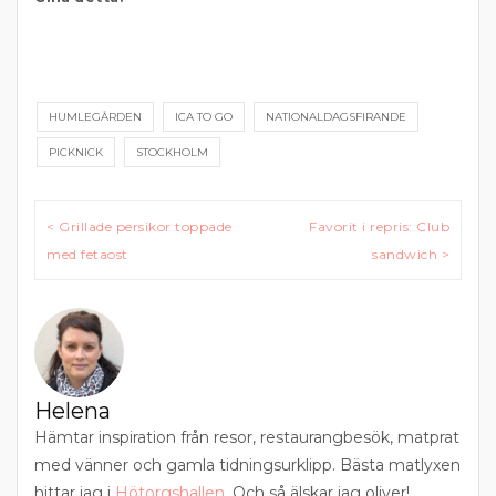
HUMLEGÅRDEN
ICA TO GO
NATIONALDAGSFIRANDE
PICKNICK
STOCKHOLM
Inläggsnavigering
< Grillade persikor toppade
Favorit i repris: Club
med fetaost
sandwich >
Helena
Hämtar inspiration från resor, restaurangbesök, matprat
med vänner och gamla tidningsurklipp. Bästa matlyxen
hittar jag i
Hötorgshallen
. Och så älskar jag oliver!