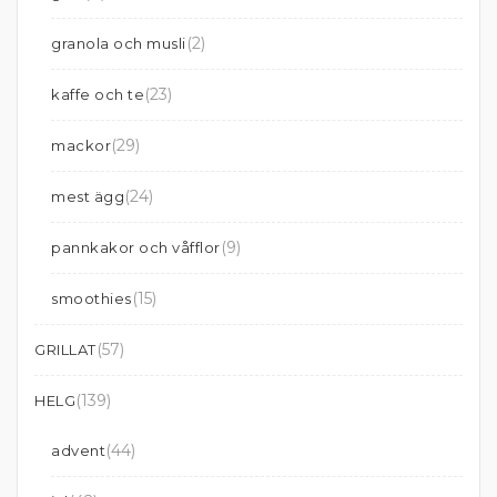
(2)
granola och musli
(23)
kaffe och te
(29)
mackor
(24)
mest ägg
(9)
pannkakor och våfflor
(15)
smoothies
(57)
GRILLAT
(139)
HELG
(44)
advent