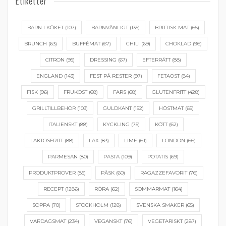
Etiketter
BARN I KÖKET
(107)
BARNVÄNLIGT
(135)
BRITTISK MAT
(65)
BRUNCH
(63)
BUFFÉMAT
(67)
CHILI
(69)
CHOKLAD
(96)
CITRON
(95)
DRESSING
(67)
EFTERRÄTT
(88)
ENGLAND
(143)
FEST PÅ RESTER
(97)
FETAOST
(84)
FISK
(96)
FRUKOST
(68)
FÄRS
(68)
GLUTENFRITT
(428)
GRILLTILLBEHÖR
(103)
GULDKANT
(152)
HÖSTMAT
(65)
ITALIENSKT
(88)
KYCKLING
(75)
KÖTT
(62)
LAKTOSFRITT
(88)
LAX
(83)
LIME
(61)
LONDON
(66)
PARMESAN
(80)
PASTA
(109)
POTATIS
(69)
PRODUKTPROVER
(85)
PÅSK
(60)
RAGAZZEFAVORIT
(76)
RECEPT
(1286)
RÖRA
(62)
SOMMARMAT
(164)
SOPPA
(70)
STOCKHOLM
(128)
SVENSKA SMAKER
(65)
VARDAGSMAT
(234)
VEGANSKT
(76)
VEGETARISKT
(287)