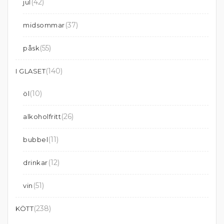
(42)
jul
(37)
midsommar
(55)
påsk
(140)
I GLASET
(10)
öl
(26)
alkoholfritt
(11)
bubbel
(12)
drinkar
(51)
vin
(238)
KÖTT