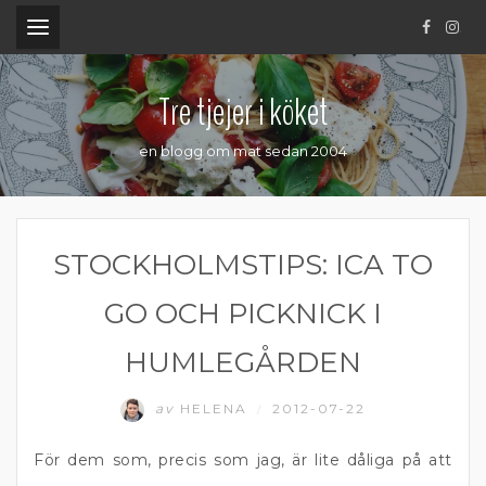
.
Tre tjejer i köket
en blogg om mat sedan 2004
STOCKHOLMSTIPS: ICA TO
GO OCH PICKNICK I
HUMLEGÅRDEN
av
HELENA
2012-07-22
/
För dem som, precis som jag, är lite dåliga på att