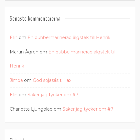
Senaste kommentarerna
Elin
om
En dubbelmarinerad älgstek till Henrik
Martin Ågren
om
En dubbelmarinerad älgstek till
Henrik
Jimpa
om
God sojasås till lax
Elin
om
Saker jag tycker om #7
Charlotta Ljungblad
om
Saker jag tycker om #7