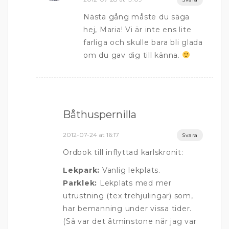
Nästa gång måste du säga
hej, Maria! Vi är inte ens lite
farliga och skulle bara bli glada
om du gav dig till känna.
Båthuspernilla
2012-07-24 at 16:17
Svara
Ordbok till inflyttad karlskronit:
Lekpark:
Vanlig lekplats.
Parklek:
Lekplats med mer
utrustning (tex trehjulingar) som,
har bemanning under vissa tider.
(Så var det åtminstone när jag var