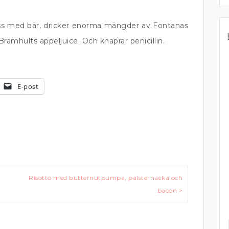
jglass med bär, dricker enorma mängder av Fontanas
rämhults äppeljuice. Och knaprar penicillin.
E-post
Risotto med butternutpumpa, palsternacka och
bacon >