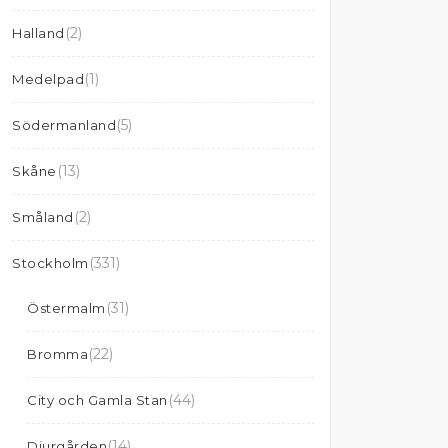
(2)
Halland
(1)
Medelpad
(5)
Södermanland
(13)
Skåne
(2)
Småland
(331)
Stockholm
(31)
Östermalm
(22)
Bromma
(44)
City och Gamla Stan
(14)
Djurgården