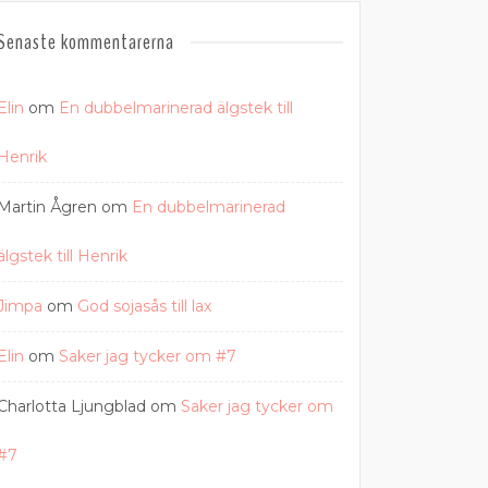
Senaste kommentarerna
Elin
om
En dubbelmarinerad älgstek till
Henrik
Martin Ågren
om
En dubbelmarinerad
älgstek till Henrik
Jimpa
om
God sojasås till lax
Elin
om
Saker jag tycker om #7
Charlotta Ljungblad
om
Saker jag tycker om
#7