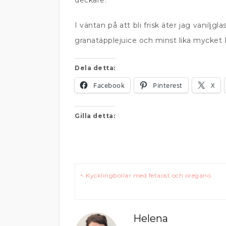
deckare.
I väntan på att bli frisk äter jag vanil
granatäpplejuice och minst lika mycket B
Dela detta:
Facebook
Pinterest
X
Gilla detta:
Inläggsnavigering
< Kycklingbollar med fetaost och oregano
Helena