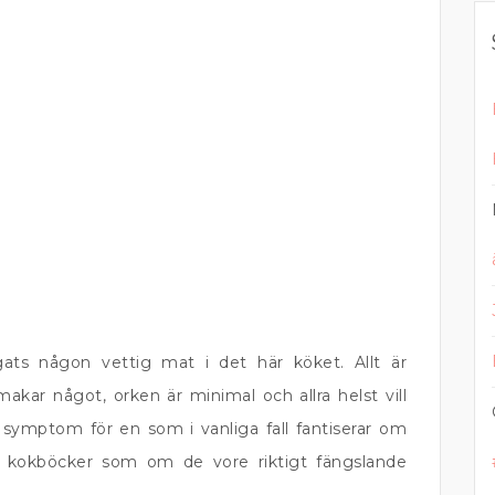
ats någon vettig mat i det här köket. Allt är
akar något, orken är minimal och allra helst vill
ga symptom för en som i vanliga fall fantiserar om
 i kokböcker som om de vore riktigt fängslande