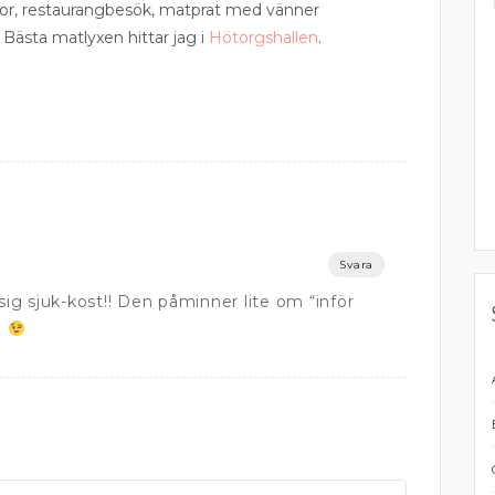
esor, restaurangbesök, matprat med vänner
 Bästa matlyxen hittar jag i
Hötorgshallen
.
Svara
g sjuk-kost!! Den påminner lite om “inför
.