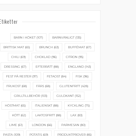
Etiketter
BARN I KÖKET
(107)
BARNVÄNLIGT
(135)
BRITTISK MAT
(65)
BRUNCH
(63)
BUFFÉMAT
(67)
CHILI
(69)
CHOKLAD
(96)
CITRON
(95)
DRESSING
(67)
EFTERRÄTT
(88)
ENGLAND
(143)
FEST PÅ RESTER
(97)
FETAOST
(84)
FISK
(96)
FRUKOST
(68)
FÄRS
(68)
GLUTENFRITT
(428)
GRILLTILLBEHÖR
(103)
GULDKANT
(152)
HÖSTMAT
(65)
ITALIENSKT
(88)
KYCKLING
(75)
KÖTT
(62)
LAKTOSFRITT
(88)
LAX
(83)
LIME
(61)
LONDON
(66)
PARMESAN
(80)
PASTA
(109)
POTATIS
(69)
PRODUKTPROVER
(85)