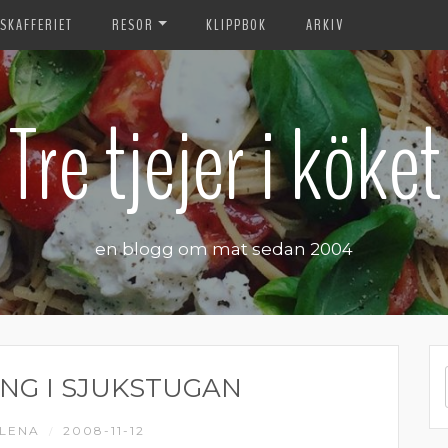
SKAFFERIET
RESOR
KLIPPBOK
ARKIV
Tre tjejer i köket
en blogg om mat sedan 2004
NG I SJUKSTUGAN
LENA
2008-11-12
/