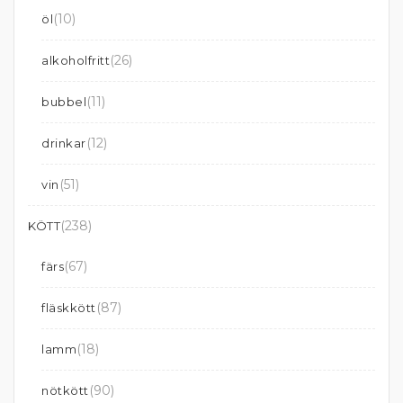
(10)
öl
(26)
alkoholfritt
(11)
bubbel
(12)
drinkar
(51)
vin
(238)
KÖTT
(67)
färs
(87)
fläskkött
(18)
lamm
(90)
nötkött