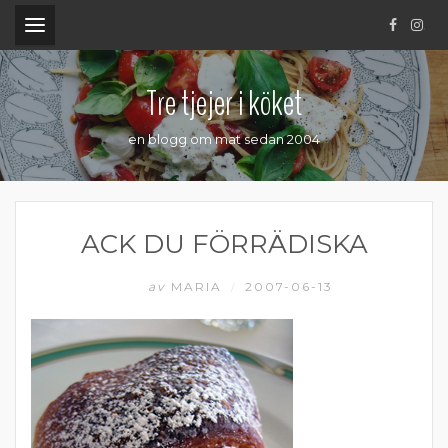
.
Tre tjejer i köket
en blogg om mat sedan 2004
ACK DU FÖRRÄDISKA
av
MARIA
2007-06-13
/