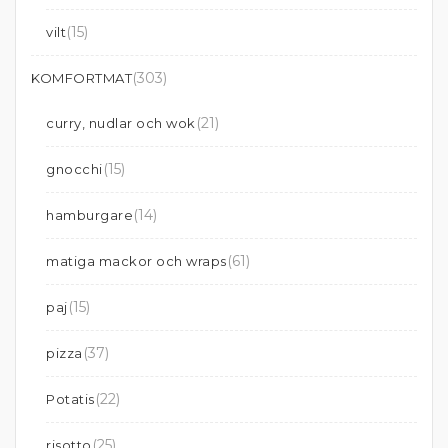
(15)
vilt
(303)
KOMFORTMAT
(21)
curry, nudlar och wok
(15)
gnocchi
(14)
hamburgare
(61)
matiga mackor och wraps
(15)
paj
(37)
pizza
(22)
Potatis
(25)
risotto