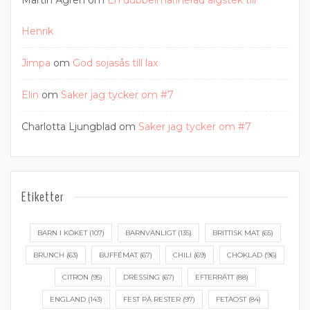
Martin Ågren
om
En dubbelmarinerad älgstek till
Henrik
Jimpa
om
God sojasås till lax
Elin
om
Saker jag tycker om #7
Charlotta Ljungblad
om
Saker jag tycker om #7
Etiketter
BARN I KÖKET
(107)
BARNVÄNLIGT
(135)
BRITTISK MAT
(65)
BRUNCH
(63)
BUFFÉMAT
(67)
CHILI
(69)
CHOKLAD
(96)
CITRON
(95)
DRESSING
(67)
EFTERRÄTT
(88)
ENGLAND
(143)
FEST PÅ RESTER
(97)
FETAOST
(84)