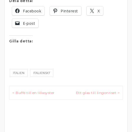
Dela detta:
Facebook
Pinterest
X
E-post
Gilla detta:
ITALIEN
ITALIENSKT
Inläggsnavigering
< Buffé till en lillasyster
Ett glas till lingonriset >