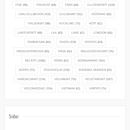
FISK
(96)
FRUKOST
(68)
FÄRS
(68)
GLUTENFRITT
(428)
GRILLTILLBEHÖR
(103)
GULDKANT
(152)
HÖSTMAT
(65)
ITALIENSKT
(88)
KYCKLING
(75)
KÖTT
(62)
LAKTOSFRITT
(88)
LAX
(83)
LIME
(61)
LONDON
(66)
PARMESAN
(80)
PASTA
(109)
POTATIS
(69)
PRODUKTPROVER
(85)
PÅSK
(60)
RAGAZZEFAVORIT
(76)
RECEPT
(1286)
RÖRA
(62)
SOMMARMAT
(164)
SOPPA
(70)
STOCKHOLM
(128)
SVENSKA SMAKER
(65)
VARDAGSMAT
(234)
VEGANSKT
(76)
VEGETARISKT
(287)
VEGOMIDDAG
(104)
VIETNAM
(61)
VINTIPS
(74)
Sidor