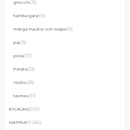
(15)
gnocchi
(14)
hamburgare
(61)
matiga mackor och wraps
(15)
paj
(37)
pizza
(22)
Potatis
(25)
risotto
(31)
texmex
(100)
KYCKLING
(1 260)
MATPRAT