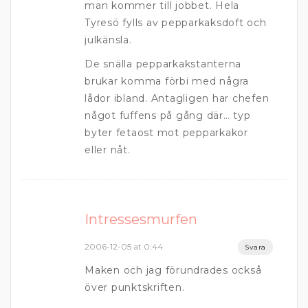
man kommer till jobbet. Hela
Tyresö fylls av pepparkaksdoft och
julkänsla.
De snälla pepparkakstanterna
brukar komma förbi med några
lådor ibland. Antagligen har chefen
något fuffens på gång där… typ
byter fetaost mot pepparkakor
eller nåt.
Intressesmurfen
2006-12-05 at 0:44
Svara
Maken och jag förundrades också
över punktskriften.