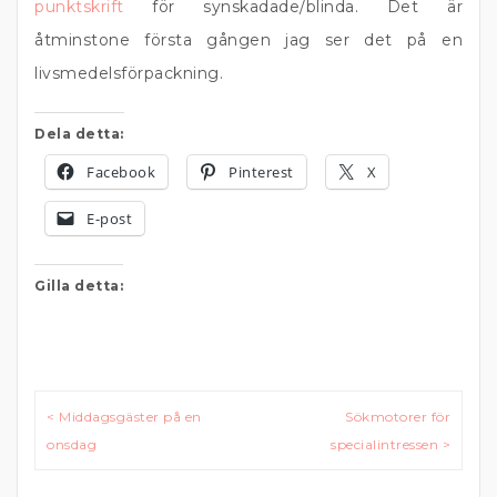
punktskrift
för synskadade/blinda. Det är
åtminstone första gången jag ser det på en
livsmedelsförpackning.
Dela detta:
Facebook
Pinterest
X
E-post
Gilla detta:
Inläggsnavigering
< Middagsgäster på en
Sökmotorer för
onsdag
specialintressen >