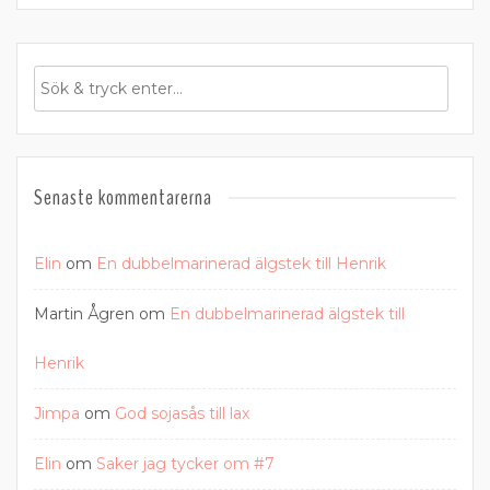
Senaste kommentarerna
Elin
om
En dubbelmarinerad älgstek till Henrik
Martin Ågren
om
En dubbelmarinerad älgstek till
Henrik
Jimpa
om
God sojasås till lax
Elin
om
Saker jag tycker om #7