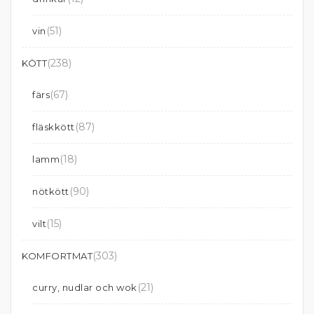
(51)
vin
(238)
KÖTT
(67)
färs
(87)
fläskkött
(18)
lamm
(90)
nötkött
(15)
vilt
(303)
KOMFORTMAT
(21)
curry, nudlar och wok