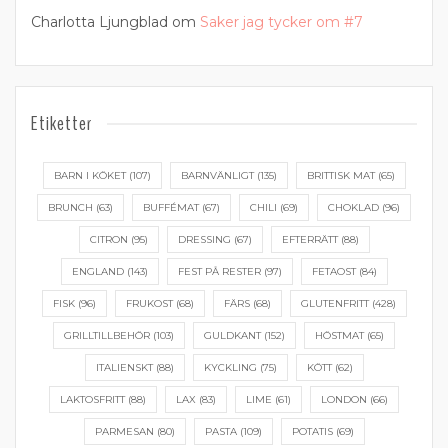
Charlotta Ljungblad
om
Saker jag tycker om #7
Etiketter
BARN I KÖKET
(107)
BARNVÄNLIGT
(135)
BRITTISK MAT
(65)
BRUNCH
(63)
BUFFÉMAT
(67)
CHILI
(69)
CHOKLAD
(96)
CITRON
(95)
DRESSING
(67)
EFTERRÄTT
(88)
ENGLAND
(143)
FEST PÅ RESTER
(97)
FETAOST
(84)
FISK
(96)
FRUKOST
(68)
FÄRS
(68)
GLUTENFRITT
(428)
GRILLTILLBEHÖR
(103)
GULDKANT
(152)
HÖSTMAT
(65)
ITALIENSKT
(88)
KYCKLING
(75)
KÖTT
(62)
LAKTOSFRITT
(88)
LAX
(83)
LIME
(61)
LONDON
(66)
PARMESAN
(80)
PASTA
(109)
POTATIS
(69)