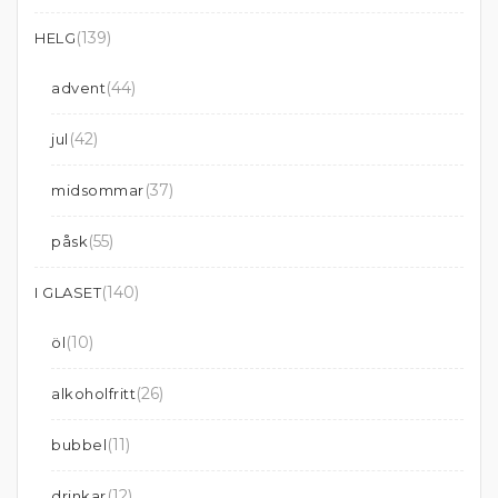
(139)
HELG
(44)
advent
(42)
jul
(37)
midsommar
(55)
påsk
(140)
I GLASET
(10)
öl
(26)
alkoholfritt
(11)
bubbel
(12)
drinkar