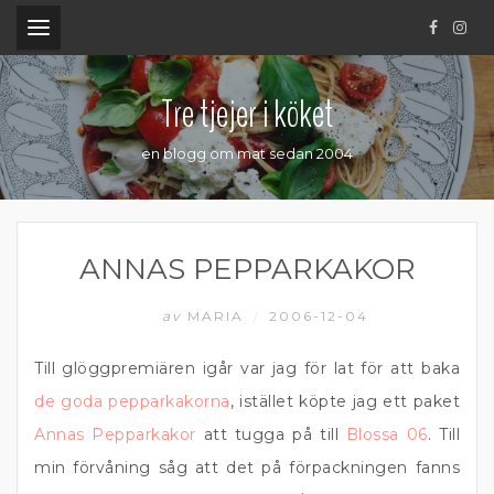
.
Tre tjejer i köket
en blogg om mat sedan 2004
ANNAS PEPPARKAKOR
av
MARIA
2006-12-04
/
Till glöggpremiären igår var jag för lat för att baka
de goda pepparkakorna
, istället köpte jag ett paket
Annas Pepparkakor
att tugga på till
Blossa 06
. Till
min förvåning såg att det på förpackningen fanns