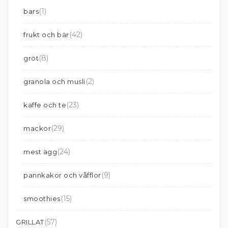
(1)
bars
(42)
frukt och bär
(8)
gröt
(2)
granola och musli
(23)
kaffe och te
(29)
mackor
(24)
mest ägg
(9)
pannkakor och våfflor
(15)
smoothies
(57)
GRILLAT