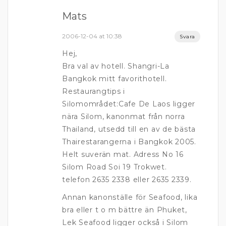
Mats
2006-12-04 at 10:38
Svara
Hej,
Bra val av hotell. Shangri-La
Bangkok mitt favorithotell.
Restaurangtips i
Silomområdet:Cafe De Laos ligger
nära Silom, kanonmat från norra
Thailand, utsedd till en av de bästa
Thairestarangerna i Bangkok 2005.
Helt suverän mat. Adress No 16
Silom Road Soi 19 Trokwet.
telefon 2635 2338 eller 2635 2339.
Annan kanonställe för Seafood, lika
bra eller t o m bättre än Phuket,
Lek Seafood ligger också i Silom