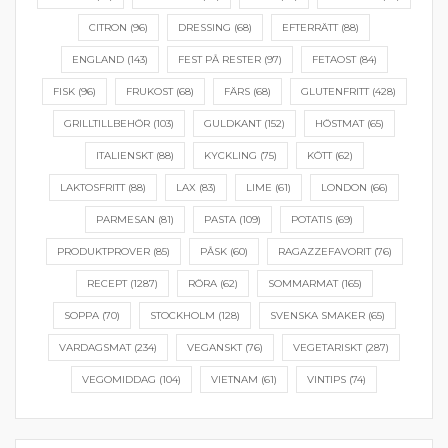
CITRON
(96)
DRESSING
(68)
EFTERRÄTT
(88)
ENGLAND
(143)
FEST PÅ RESTER
(97)
FETAOST
(84)
FISK
(96)
FRUKOST
(68)
FÄRS
(68)
GLUTENFRITT
(428)
GRILLTILLBEHÖR
(103)
GULDKANT
(152)
HÖSTMAT
(65)
ITALIENSKT
(88)
KYCKLING
(75)
KÖTT
(62)
LAKTOSFRITT
(88)
LAX
(83)
LIME
(61)
LONDON
(66)
PARMESAN
(81)
PASTA
(109)
POTATIS
(69)
PRODUKTPROVER
(85)
PÅSK
(60)
RAGAZZEFAVORIT
(76)
RECEPT
(1287)
RÖRA
(62)
SOMMARMAT
(165)
SOPPA
(70)
STOCKHOLM
(128)
SVENSKA SMAKER
(65)
VARDAGSMAT
(234)
VEGANSKT
(76)
VEGETARISKT
(287)
VEGOMIDDAG
(104)
VIETNAM
(61)
VINTIPS
(74)