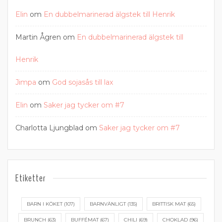
Elin
om
En dubbelmarinerad älgstek till Henrik
Martin Ågren
om
En dubbelmarinerad älgstek till
Henrik
Jimpa
om
God sojasås till lax
Elin
om
Saker jag tycker om #7
Charlotta Ljungblad
om
Saker jag tycker om #7
Etiketter
BARN I KÖKET
(107)
BARNVÄNLIGT
(135)
BRITTISK MAT
(65)
BRUNCH
(63)
BUFFÉMAT
(67)
CHILI
(69)
CHOKLAD
(96)