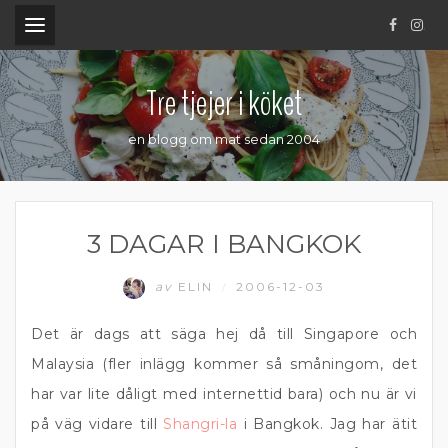
.
Tre tjejer i köket
en blogg om mat sedan 2004
3 DAGAR I BANGKOK
av
ELIN
2006-12-03
/
Det är dags att säga hej då till Singapore och
Malaysia (fler inlägg kommer så småningom, det
har var lite dåligt med internettid bara) och nu är vi
på väg vidare till
Shangri-la
i Bangkok. Jag har ätit