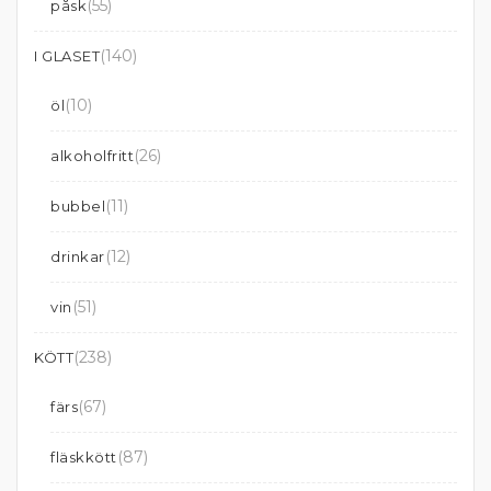
(55)
påsk
(140)
I GLASET
(10)
öl
(26)
alkoholfritt
(11)
bubbel
(12)
drinkar
(51)
vin
(238)
KÖTT
(67)
färs
(87)
fläskkött