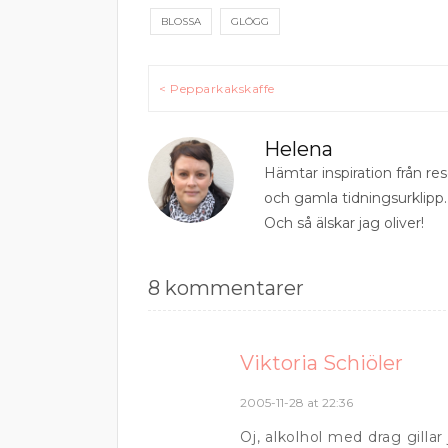
BLOSSA
GLÖGG
Inläggsnavigering
< Pepparkakskaffe
Helena
Hämtar inspiration från r
och gamla tidningsurklipp.
Och så älskar jag oliver!
8 kommentarer
Viktoria Schiöler
2005-11-28 at 22:36
Oj, alkolhol med drag gillar