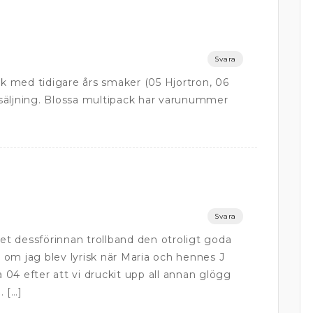
Svara
 med tidigare års smaker (05 Hjortron, 06
örsäljning. Blossa multipack har varunummer
Svara
ret dessförinnan trollband den otroligt goda
om jag blev lyrisk när Maria och hennes J
04 efter att vi druckit upp all annan glögg
. […]