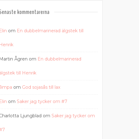
Senaste kommentarerna
Elin
om
En dubbelmarinerad älgstek till
Henrik
Martin Ågren
om
En dubbelmarinerad
älgstek till Henrik
Jimpa
om
God sojasås till lax
Elin
om
Saker jag tycker om #7
Charlotta Ljungblad
om
Saker jag tycker om
#7