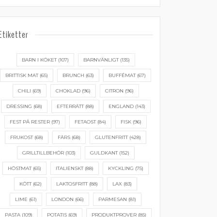
Etiketter
BARN I KÖKET
(107)
BARNVÄNLIGT
(135)
BRITTISK MAT
(65)
BRUNCH
(63)
BUFFÉMAT
(67)
CHILI
(69)
CHOKLAD
(96)
CITRON
(96)
DRESSING
(68)
EFTERRÄTT
(88)
ENGLAND
(143)
FEST PÅ RESTER
(97)
FETAOST
(84)
FISK
(96)
FRUKOST
(68)
FÄRS
(68)
GLUTENFRITT
(428)
GRILLTILLBEHÖR
(103)
GULDKANT
(152)
HÖSTMAT
(65)
ITALIENSKT
(88)
KYCKLING
(75)
KÖTT
(62)
LAKTOSFRITT
(88)
LAX
(83)
LIME
(61)
LONDON
(66)
PARMESAN
(81)
PASTA
(109)
POTATIS
(69)
PRODUKTPROVER
(85)