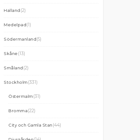
(2)
Halland
(1)
Medelpad
(5)
Södermanland
(13)
Skåne
(2)
Småland
(331)
Stockholm
(31)
Östermalm
(22)
Bromma
(44)
City och Gamla Stan
(14)
Djurgården