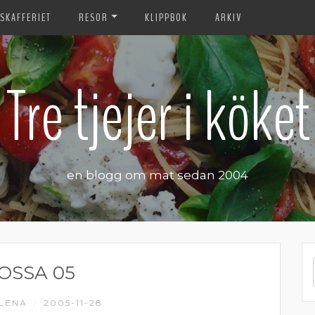
SKAFFERIET
RESOR
KLIPPBOK
ARKIV
Tre tjejer i köket
en blogg om mat sedan 2004
OSSA 05
LENA
2005-11-28
/