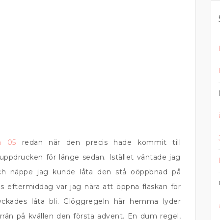
a 05
redan när den precis hade kommit till
ppdrucken för länge sedan. Istället väntade jag
och näppe jag kunde låta den stå oöppbnad på
ags eftermiddag var jag nära att öppna flaskan för
lyckades låta bli. Glöggregeln här hemma lyder
rrän på kvällen den första advent. En dum regel,