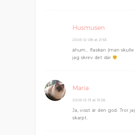
Husmusen
2005-12-08 at 21:53
ähum… flaskan (man skulle
jag skrev det där
Maria
2005-12-13 at 13:36
Ja, visst är den god. Tror j
skarpt.