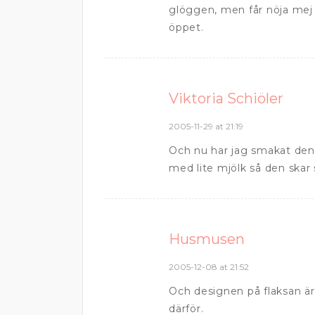
glöggen, men får nöja mej
öppet.
Viktoria Schiöler
2005-11-29 at 21:19
Och nu har jag smakat den…
med lite mjölk så den skar s
Husmusen
2005-12-08 at 21:52
Och designen på flaksan är
därför.