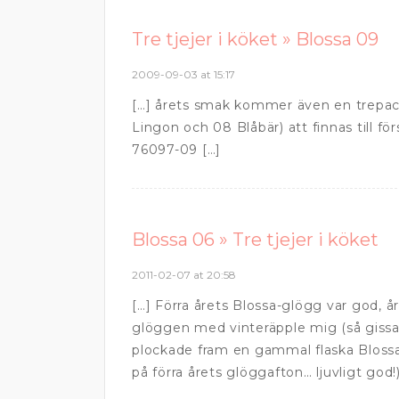
Tre tjejer i köket » Blossa 09
2009-09-03 at 15:17
[…] årets smak kommer även en trepack
Lingon och 08 Blåbär) att finnas till f
76097-09 […]
Blossa 06 » Tre tjejer i köket
2011-02-07 at 20:58
[…] Förra årets Blossa-glögg var god, å
glöggen med vinteräpple mig (så gissa 
plockade fram en gammal flaska Blossa 
på förra årets glöggafton… ljuvligt god!)