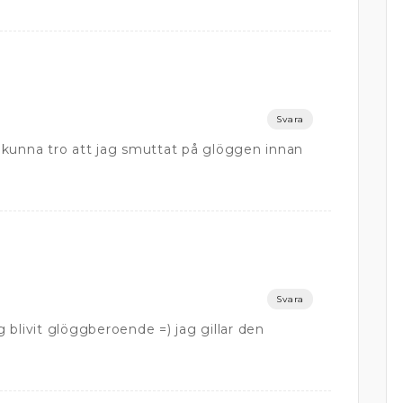
Svara
 kunna tro att jag smuttat på glöggen innan
Svara
ag blivit glöggberoende =) jag gillar den