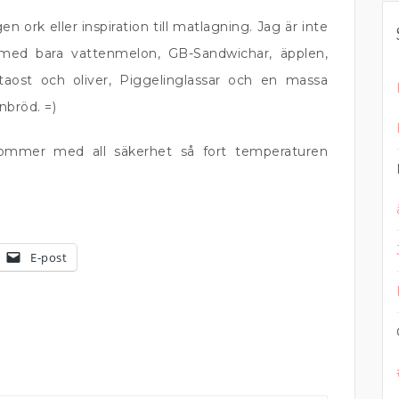
 ork eller inspiration till matlagning. Jag är inte
 med bara vattenmelon, GB-Sandwichar, äpplen,
etaost och oliver, Piggelinglassar och en massa
bröd. =)
ommer med all säkerhet så fort temperaturen
E-post