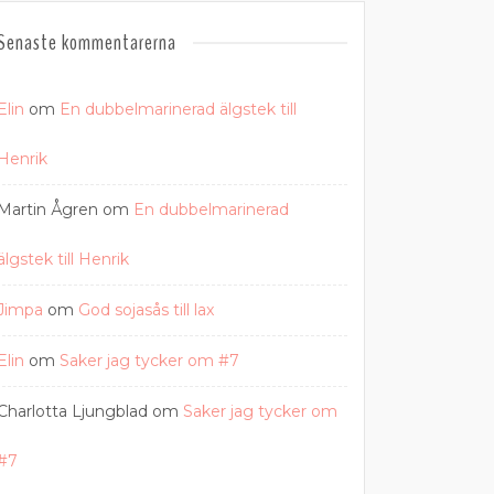
Senaste kommentarerna
Elin
om
En dubbelmarinerad älgstek till
Henrik
Martin Ågren
om
En dubbelmarinerad
älgstek till Henrik
Jimpa
om
God sojasås till lax
Elin
om
Saker jag tycker om #7
Charlotta Ljungblad
om
Saker jag tycker om
#7