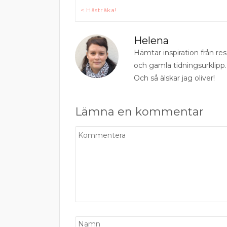
Inläggsnavigering
< Hästräka!
Helena
Hämtar inspiration från r
och gamla tidningsurklipp.
Och så älskar jag oliver!
Lämna en kommentar