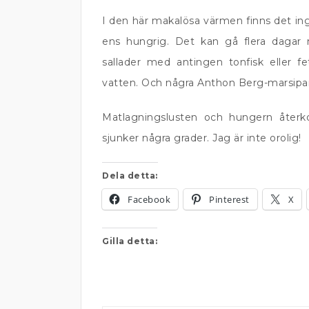
I den här makalösa värmen finns det ingen
ens hungrig. Det kan gå flera dagar
sallader med antingen tonfisk eller f
vatten. Och några Anthon Berg-marsipan
Matlagningslusten och hungern återk
sjunker några grader. Jag är inte orolig!
Dela detta:
Facebook
Pinterest
X
Gilla detta: