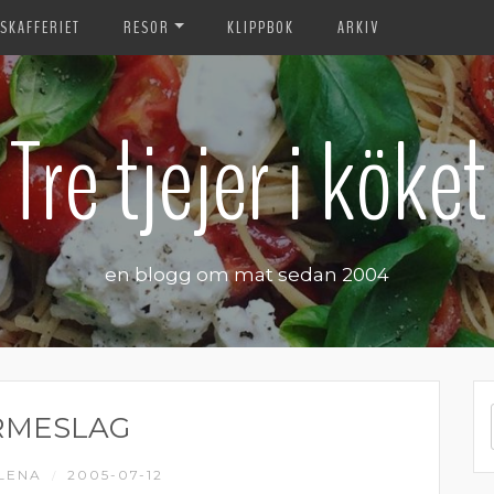
SKAFFERIET
RESOR
KLIPPBOK
ARKIV
Tre tjejer i köket
en blogg om mat sedan 2004
RMESLAG
LENA
2005-07-12
/