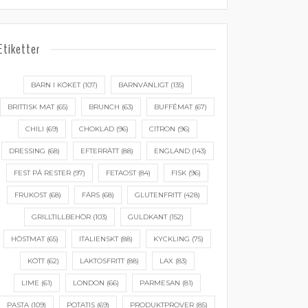
Etiketter
BARN I KÖKET
(107)
BARNVÄNLIGT
(135)
BRITTISK MAT
(65)
BRUNCH
(63)
BUFFÉMAT
(67)
CHILI
(69)
CHOKLAD
(96)
CITRON
(96)
DRESSING
(68)
EFTERRÄTT
(88)
ENGLAND
(143)
FEST PÅ RESTER
(97)
FETAOST
(84)
FISK
(96)
FRUKOST
(68)
FÄRS
(68)
GLUTENFRITT
(428)
GRILLTILLBEHÖR
(103)
GULDKANT
(152)
HÖSTMAT
(65)
ITALIENSKT
(88)
KYCKLING
(75)
KÖTT
(62)
LAKTOSFRITT
(88)
LAX
(83)
LIME
(61)
LONDON
(66)
PARMESAN
(81)
PASTA
(109)
POTATIS
(69)
PRODUKTPROVER
(85)