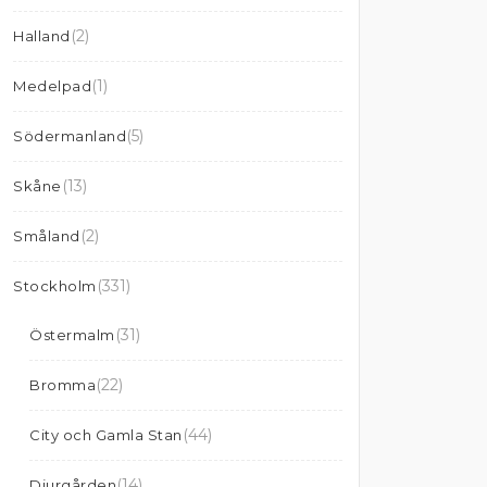
(2)
Halland
(1)
Medelpad
(5)
Södermanland
(13)
Skåne
(2)
Småland
(331)
Stockholm
(31)
Östermalm
(22)
Bromma
(44)
City och Gamla Stan
(14)
Djurgården