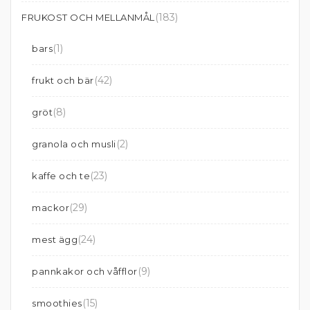
(183)
FRUKOST OCH MELLANMÅL
(1)
bars
(42)
frukt och bär
(8)
gröt
(2)
granola och musli
(23)
kaffe och te
(29)
mackor
(24)
mest ägg
(9)
pannkakor och våfflor
(15)
smoothies