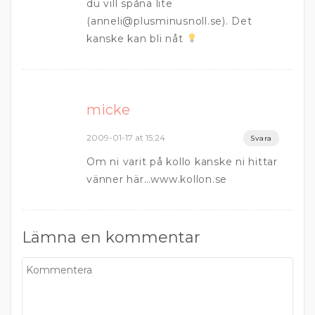
du vill spåna lite
(anneli@plusminusnoll.se). Det
kanske kan bli nåt
micke
2009-01-17 at 15:24
Svara
Om ni varit på kollo kanske ni hittar
vänner här…www.kollon.se
Lämna en kommentar