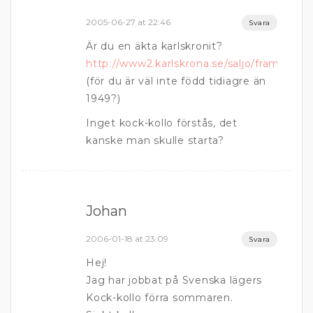
2005-06-27 at 22:46
Svara
Är du en äkta karlskronit?
http://www2.karlskrona.se/saljo/frame2.ht
(för du är väl inte född tidiagre än
1949?)
Inget kock-kollo förstås, det
kanske man skulle starta?
Johan
2006-01-18 at 23:09
Svara
Hej!
Jag har jobbat på Svenska lägers
Kock-kollo förra sommaren.