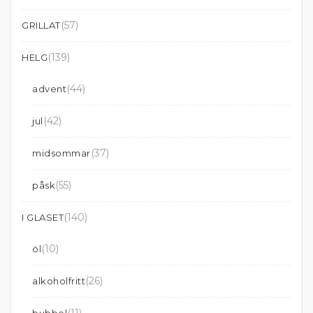
(57)
GRILLAT
(139)
HELG
(44)
advent
(42)
jul
(37)
midsommar
(55)
påsk
(140)
I GLASET
(10)
öl
(26)
alkoholfritt