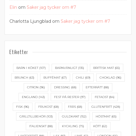
Elin
om
Saker jag tycker om #7
Charlotta Ljungblad
om
Saker jag tycker om #7
Etiketter
BARN I KÖKET
(107)
BARNVÄNLIGT
(135)
BRITTISK MAT
(65)
BRUNCH
(63)
BUFFÉMAT
(67)
CHILI
(69)
CHOKLAD
(96)
CITRON
(96)
DRESSING
(68)
EFTERRÄTT
(88)
ENGLAND
(143)
FEST PÅ RESTER
(97)
FETAOST
(84)
FISK
(96)
FRUKOST
(68)
FÄRS
(68)
GLUTENFRITT
(428)
GRILLTILLBEHÖR
(103)
GULDKANT
(152)
HÖSTMAT
(65)
ITALIENSKT
(88)
KYCKLING
(75)
KÖTT
(62)
LAKTOSFRITT
(88)
LAX
(83)
LIME
(61)
LONDON
(66)