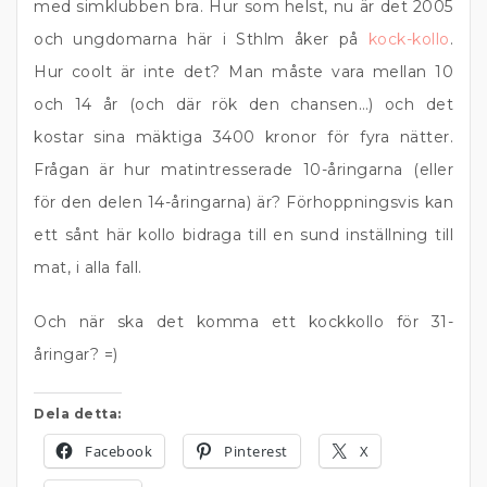
med simklubben bra. Hur som helst, nu är det 2005
och ungdomarna här i Sthlm åker på
kock-kollo
.
Hur coolt är inte det? Man måste vara mellan 10
och 14 år (och där rök den chansen…) och det
kostar sina mäktiga 3400 kronor för fyra nätter.
Frågan är hur matintresserade 10-åringarna (eller
för den delen 14-åringarna) är? Förhoppningsvis kan
ett sånt här kollo bidraga till en sund inställning till
mat, i alla fall.
Och när ska det komma ett kockkollo för 31-
åringar? =)
Dela detta:
Facebook
Pinterest
X