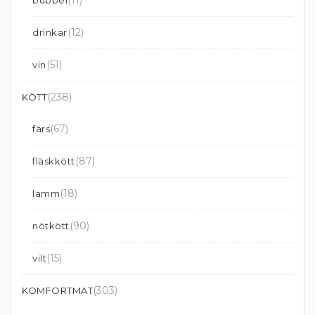
(11)
bubbel
(12)
drinkar
(51)
vin
(238)
KÖTT
(67)
färs
(87)
fläskkött
(18)
lamm
(90)
nötkött
(15)
vilt
(303)
KOMFORTMAT