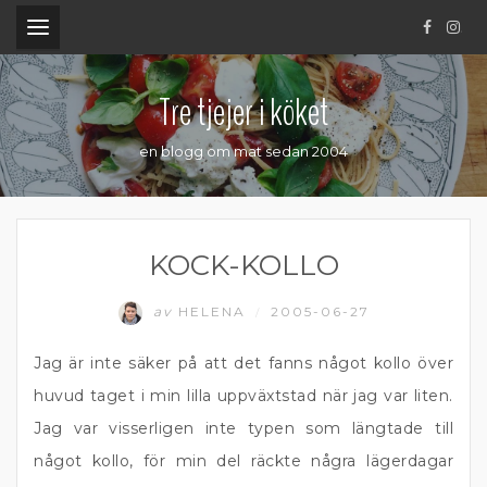
.
Tre tjejer i köket
en blogg om mat sedan 2004
KOCK-KOLLO
av
HELENA
2005-06-27
/
Jag är inte säker på att det fanns något kollo över
huvud taget i min lilla uppväxtstad när jag var liten.
Jag var visserligen inte typen som längtade till
något kollo, för min del räckte några lägerdagar