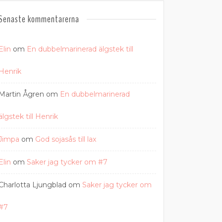
Senaste kommentarerna
Elin
om
En dubbelmarinerad älgstek till
Henrik
Martin Ågren
om
En dubbelmarinerad
älgstek till Henrik
Jimpa
om
God sojasås till lax
Elin
om
Saker jag tycker om #7
Charlotta Ljungblad
om
Saker jag tycker om
#7