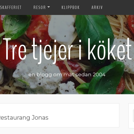
SKAFFERIET
RESOR
KLIPPBOK
ARKIV
Tre tjejer i köket
en blogg om mat sedan 2004
estaurang Jonas