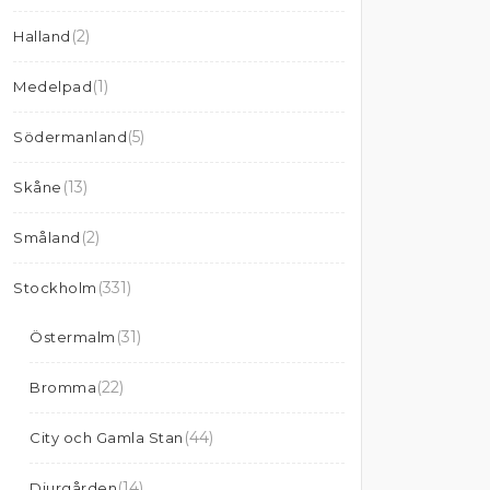
(2)
Halland
(1)
Medelpad
(5)
Södermanland
(13)
Skåne
(2)
Småland
(331)
Stockholm
(31)
Östermalm
(22)
Bromma
(44)
City och Gamla Stan
(14)
Djurgården