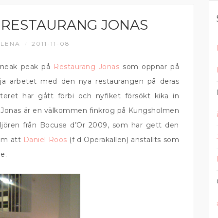
 RESTAURANG JONAS
LENA
2011-11-08
/
n sneak peak på
Restaurang Jonas
som öppnar på
ölja arbetet med den nya restaurangen på deras
ret har gått förbi och nyfiket försökt kika in
g Jonas är en välkommen finkrog på Kungsholmen
ljören från Bocuse d’Or 2009, som har gett den
 om att
Daniel Roos
(f d Operakällen) anställts som
e.