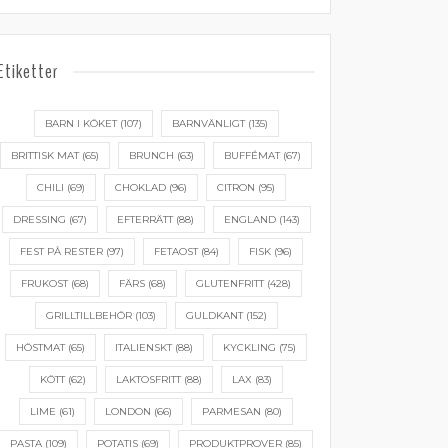
Etiketter
BARN I KÖKET
(107)
BARNVÄNLIGT
(135)
BRITTISK MAT
(65)
BRUNCH
(63)
BUFFÉMAT
(67)
CHILI
(69)
CHOKLAD
(96)
CITRON
(95)
DRESSING
(67)
EFTERRÄTT
(88)
ENGLAND
(143)
FEST PÅ RESTER
(97)
FETAOST
(84)
FISK
(96)
FRUKOST
(68)
FÄRS
(68)
GLUTENFRITT
(428)
GRILLTILLBEHÖR
(103)
GULDKANT
(152)
HÖSTMAT
(65)
ITALIENSKT
(88)
KYCKLING
(75)
KÖTT
(62)
LAKTOSFRITT
(88)
LAX
(83)
LIME
(61)
LONDON
(66)
PARMESAN
(80)
PASTA
(109)
POTATIS
(69)
PRODUKTPROVER
(85)