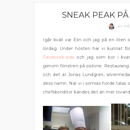
SNEAK PEAK PÅ
ÄTA UTE
av
HE
Igår kväll var Elin och jag på en lite
lördag. Under hösten har vi kunnat f
Facebook-sida
och jag som bor i kvarte
genom fönstren på sistone. Restauran
och det är Jonas Lundgren, silvermeda
dess namn. När vi i somras hörde talas
chefskonditor kändes det än mer lovand