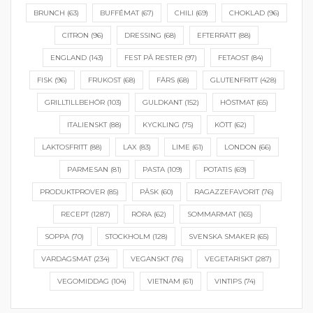
BRUNCH
(63)
BUFFÉMAT
(67)
CHILI
(69)
CHOKLAD
(96)
CITRON
(96)
DRESSING
(68)
EFTERRÄTT
(88)
ENGLAND
(143)
FEST PÅ RESTER
(97)
FETAOST
(84)
FISK
(96)
FRUKOST
(68)
FÄRS
(68)
GLUTENFRITT
(428)
GRILLTILLBEHÖR
(103)
GULDKANT
(152)
HÖSTMAT
(65)
ITALIENSKT
(88)
KYCKLING
(75)
KÖTT
(62)
LAKTOSFRITT
(88)
LAX
(83)
LIME
(61)
LONDON
(66)
PARMESAN
(81)
PASTA
(109)
POTATIS
(69)
PRODUKTPROVER
(85)
PÅSK
(60)
RAGAZZEFAVORIT
(76)
RECEPT
(1287)
RÖRA
(62)
SOMMARMAT
(165)
SOPPA
(70)
STOCKHOLM
(128)
SVENSKA SMAKER
(65)
VARDAGSMAT
(234)
VEGANSKT
(76)
VEGETARISKT
(287)
VEGOMIDDAG
(104)
VIETNAM
(61)
VINTIPS
(74)