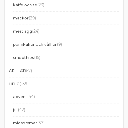
(23)
kaffe och te
(29)
mackor
(24)
mest ägg
(9)
pannkakor och våfflor
(15)
smoothies
(57)
GRILLAT
(139)
HELG
(44)
advent
(42)
jul
(37)
midsommar