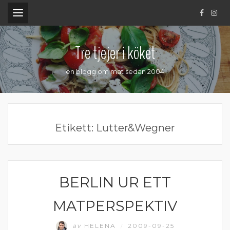
.
Tre tjejer i köket
en blogg om mat sedan 2004
Etikett:
Lutter&Wegner
BERLIN UR ETT
BERLIN
MATPERSPEKTIV
av
HELENA
2009-09-25
/