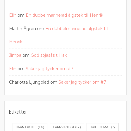
Elin
om
En dubbelmarinerad älgstek till Henrik
Martin Ågren
om
En dubbelmarinerad älgstek till
Henrik
Jimpa
om
God sojasås till lax
Elin
om
Saker jag tycker om #7
Charlotta Ljungblad
om
Saker jag tycker om #7
Etiketter
BARN I KÖKET
(107)
BARNVÄNLIGT
(135)
BRITTISK MAT
(65)