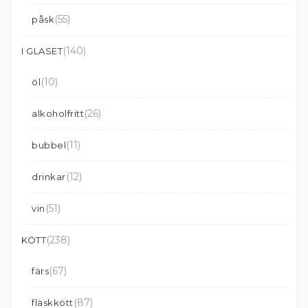
(55)
påsk
(140)
I GLASET
(10)
öl
(26)
alkoholfritt
(11)
bubbel
(12)
drinkar
(51)
vin
(238)
KÖTT
(67)
färs
(87)
fläskkött