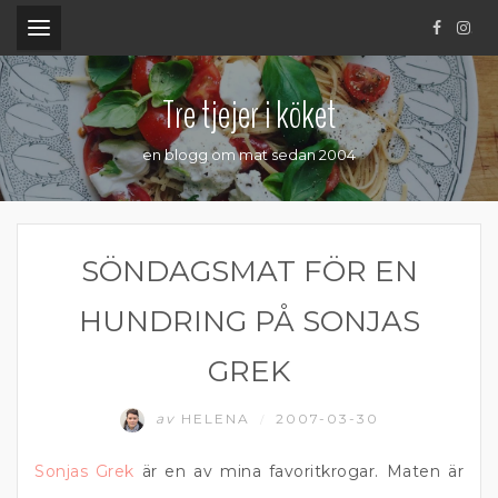
.
Tre tjejer i köket
en blogg om mat sedan 2004
SÖNDAGSMAT FÖR EN
HUNDRING PÅ SONJAS
GREK
av
HELENA
2007-03-30
/
Sonjas Grek
är en av mina favoritkrogar. Maten är