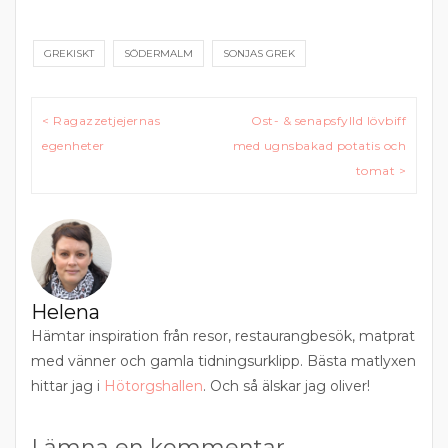
GREKISKT
SÖDERMALM
SONJAS GREK
Inläggsnavigering
< Ragazzetjejernas
Ost- & senapsfylld lövbiff
egenheter
med ugnsbakad potatis och
tomat >
Helena
Hämtar inspiration från resor, restaurangbesök, matprat
med vänner och gamla tidningsurklipp. Bästa matlyxen
hittar jag i
Hötorgshallen
. Och så älskar jag oliver!
Lämna en kommentar