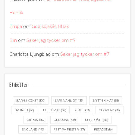
Henrik
Jimpa
om
God sojasås till lax
Elin
om
Saker jag tycker om #7
Charlotta Ljungblad
om
Saker jag tycker om #7
Etiketter
BARN I KÖKET
(107)
BARNVÄNLIGT
(135)
BRITTISK MAT
(65)
BRUNCH
(63)
BUFFÉMAT
(67)
CHILI
(69)
CHOKLAD
(96)
CITRON
(96)
DRESSING
(68)
EFTERRÄTT
(88)
ENGLAND
(143)
FEST PÅ RESTER
(97)
FETAOST
(84)