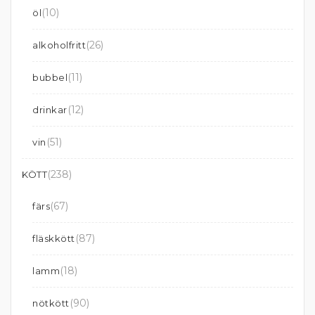
(10)
öl
(26)
alkoholfritt
(11)
bubbel
(12)
drinkar
(51)
vin
(238)
KÖTT
(67)
färs
(87)
fläskkött
(18)
lamm
(90)
nötkött