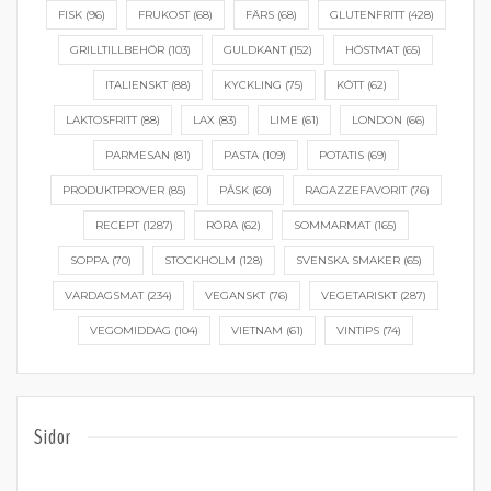
FISK
(96)
FRUKOST
(68)
FÄRS
(68)
GLUTENFRITT
(428)
GRILLTILLBEHÖR
(103)
GULDKANT
(152)
HÖSTMAT
(65)
ITALIENSKT
(88)
KYCKLING
(75)
KÖTT
(62)
LAKTOSFRITT
(88)
LAX
(83)
LIME
(61)
LONDON
(66)
PARMESAN
(81)
PASTA
(109)
POTATIS
(69)
PRODUKTPROVER
(85)
PÅSK
(60)
RAGAZZEFAVORIT
(76)
RECEPT
(1287)
RÖRA
(62)
SOMMARMAT
(165)
SOPPA
(70)
STOCKHOLM
(128)
SVENSKA SMAKER
(65)
VARDAGSMAT
(234)
VEGANSKT
(76)
VEGETARISKT
(287)
VEGOMIDDAG
(104)
VIETNAM
(61)
VINTIPS
(74)
Sidor