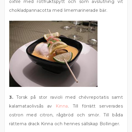
oxfilé med rotfruktspytt och som avslutning vit
chokladpannacotta med limemarinerade bär.
3.
Torsk på stor ravioli med chévrepotatis samt
kalamataolivsås av
Kinna
. Till förrätt serverades
ostron med citron, rågbröd och smör. Till båda
rätterna drack Kinna och hennes sällskap Bollinger.