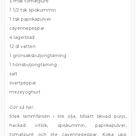
3 msk tomatpuré
1 1/2 tsk spiskummin
1 tsk paprikapulver
cayennepeppar
4 lagerblad
12 dl vatten
1 grönsaksbuljongtärning
1 hönsbuljongtärning
salt
svartpeppar
mezeyoghurt
Gör så här:
Stek lammfärsen i lite olja, tillsätt skivad purjo,
hackad vitlök, spiskummin, paprikapulver,
tomatpuré och lite cayennepeppar. Koka upp