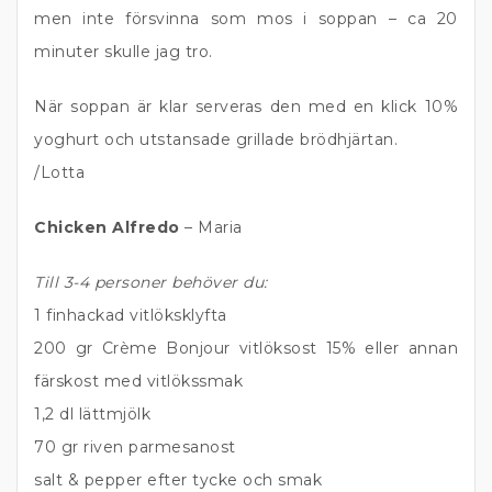
men inte försvinna som mos i soppan – ca 20
minuter skulle jag tro.
När soppan är klar serveras den med en klick 10%
yoghurt och utstansade grillade brödhjärtan.
/Lotta
Chicken Alfredo
– Maria
Till 3-4 personer behöver du:
1 finhackad vitlöksklyfta
200 gr Crème Bonjour vitlöksost 15% eller annan
färskost med vitlökssmak
1,2 dl lättmjölk
70 gr riven parmesanost
salt & pepper efter tycke och smak