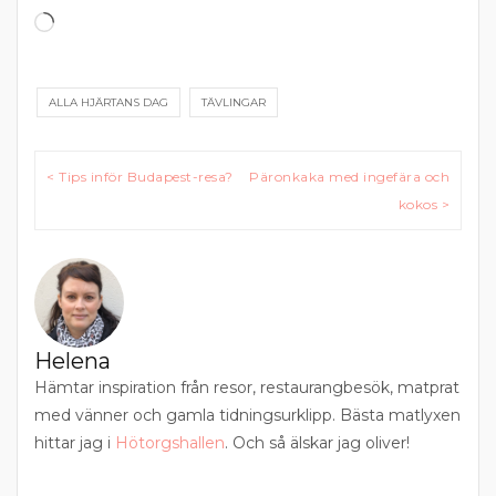
Laddar
in
…
ALLA HJÄRTANS DAG
TÄVLINGAR
Inläggsnavigering
< Tips inför Budapest-resa?
Päronkaka med ingefära och
kokos >
Helena
Hämtar inspiration från resor, restaurangbesök, matprat
med vänner och gamla tidningsurklipp. Bästa matlyxen
hittar jag i
Hötorgshallen
. Och så älskar jag oliver!