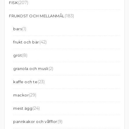
(207)
FISK
(183)
FRUKOST OCH MELLANMÅL
(1)
bars
(42)
frukt och bär
(8)
gröt
(2)
granola och musli
(23)
kaffe och te
(29)
mackor
(24)
mest ägg
(9)
pannkakor och våfflor