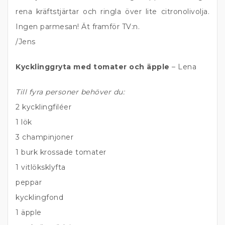
rena kräftstjärtar och ringla över lite citronolivolja.
Ingen parmesan! Ät framför TV:n.
/Jens
Kycklinggryta med tomater och äpple
– Lena
Till fyra personer behöver du:
2 kycklingfiléer
1 lök
3 champinjoner
1 burk krossade tomater
1 vitlöksklyfta
peppar
kycklingfond
1 äpple