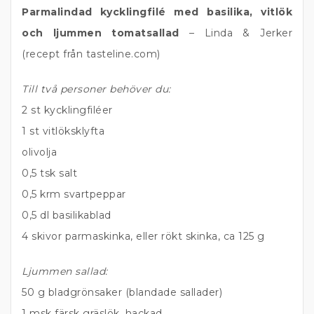
Parmalindad kycklingfilé med basilika, vitlök
och ljummen tomatsallad
– Linda & Jerker
(recept från tasteline.com)
Till två personer behöver du:
2 st kycklingfiléer
1 st vitlöksklyfta
olivolja
0,5 tsk salt
0,5 krm svartpeppar
0,5 dl basilikablad
4 skivor parmaskinka, eller rökt skinka, ca 125 g
Ljummen sallad:
50 g bladgrönsaker (blandade sallader)
1 msk färsk gräslök, hackad