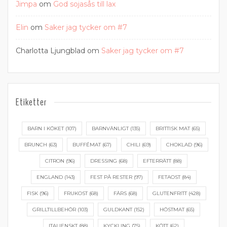
Jimpa
om
God sojasås till lax
Elin
om
Saker jag tycker om #7
Charlotta Ljungblad
om
Saker jag tycker om #7
Etiketter
BARN I KÖKET
(107)
BARNVÄNLIGT
(135)
BRITTISK MAT
(65)
BRUNCH
(63)
BUFFÉMAT
(67)
CHILI
(69)
CHOKLAD
(96)
CITRON
(96)
DRESSING
(68)
EFTERRÄTT
(88)
ENGLAND
(143)
FEST PÅ RESTER
(97)
FETAOST
(84)
FISK
(96)
FRUKOST
(68)
FÄRS
(68)
GLUTENFRITT
(428)
GRILLTILLBEHÖR
(103)
GULDKANT
(152)
HÖSTMAT
(65)
ITALIENSKT
(88)
KYCKLING
(75)
KÖTT
(62)