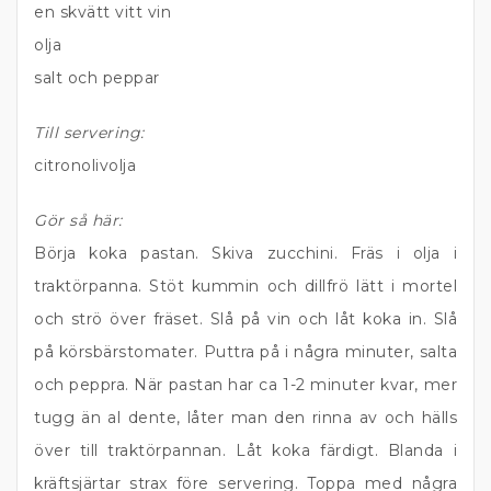
en skvätt vitt vin
olja
salt och peppar
Till servering:
citronolivolja
Gör så här:
Börja koka pastan. Skiva zucchini. Fräs i olja i
traktörpanna. Stöt kummin och dillfrö lätt i mortel
och strö över fräset. Slå på vin och låt koka in. Slå
på körsbärstomater. Puttra på i några minuter, salta
och peppra. När pastan har ca 1-2 minuter kvar, mer
tugg än al dente, låter man den rinna av och hälls
över till traktörpannan. Låt koka färdigt. Blanda i
kräftsjärtar strax före servering. Toppa med några