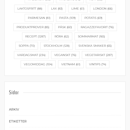
LAKTOSFRITT
(88)
LAX
(83)
LIME
(61)
LONDON
(66)
PARMESAN
(81)
PASTA
(109)
POTATIS
(69)
PRODUKTPROVER
(85)
PÅSK
(60)
RAGAZZEFAVORIT
(76)
RECEPT
(1287)
RÖRA
(62)
SOMMARMAT
(165)
SOPPA
(70)
STOCKHOLM
(128)
SVENSKA SMAKER
(65)
VARDAGSMAT
(234)
VEGANSKT
(76)
VEGETARISKT
(287)
VEGOMIDDAG
(104)
VIETNAM
(61)
VINTIPS
(74)
Sidor
ARKIV
ETIKETTER