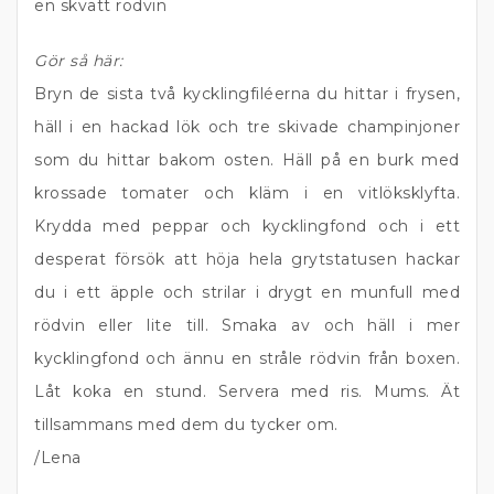
en skvätt rödvin
Gör så här:
Bryn de sista två kycklingfiléerna du hittar i frysen,
häll i en hackad lök och tre skivade champinjoner
som du hittar bakom osten. Häll på en burk med
krossade tomater och kläm i en vitlöksklyfta.
Krydda med peppar och kycklingfond och i ett
desperat försök att höja hela grytstatusen hackar
du i ett äpple och strilar i drygt en munfull med
rödvin eller lite till. Smaka av och häll i mer
kycklingfond och ännu en stråle rödvin från boxen.
Låt koka en stund. Servera med ris. Mums. Ät
tillsammans med dem du tycker om.
/Lena