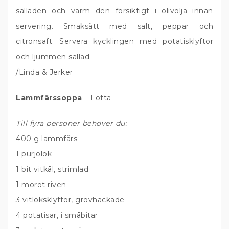
salladen och värm den försiktigt i olivolja innan
servering. Smaksätt med salt, peppar och
citronsaft. Servera kycklingen med potatisklyftor
och ljummen sallad.
/Linda & Jerker
Lammfärssoppa
– Lotta
Till fyra personer behöver du:
400 g lammfärs
1 purjolök
1 bit vitkål, strimlad
1 morot riven
3 vitlöksklyftor, grovhackade
4 potatisar, i småbitar