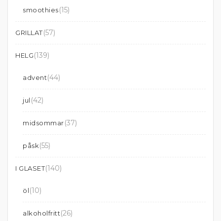
(15)
smoothies
(57)
GRILLAT
(139)
HELG
(44)
advent
(42)
jul
(37)
midsommar
(55)
påsk
(140)
I GLASET
(10)
öl
(26)
alkoholfritt