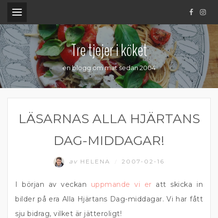
.
Tre tjejer i köket
en blogg om mat sedan 2004
LÄSARNAS ALLA HJÄRTANS
DAG-MIDDAGAR!
av
HELENA
2007-02-16
/
I början av veckan
uppmande vi er
att skicka in
bilder på era Alla Hjärtans Dag-middagar. Vi har fått
sju bidrag, vilket är jätteroligt!