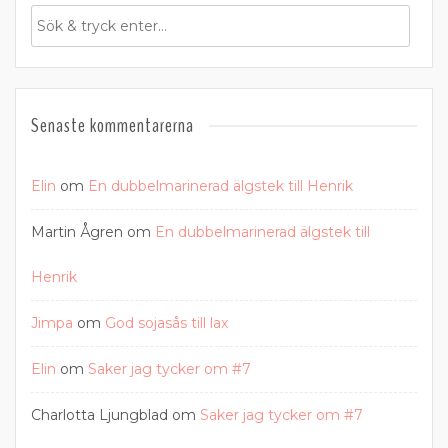
Senaste kommentarerna
Elin
om
En dubbelmarinerad älgstek till Henrik
Martin Ågren
om
En dubbelmarinerad älgstek till
Henrik
Jimpa
om
God sojasås till lax
Elin
om
Saker jag tycker om #7
Charlotta Ljungblad
om
Saker jag tycker om #7