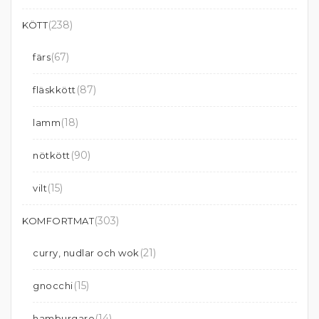
(238)
KÖTT
(67)
färs
(87)
fläskkött
(18)
lamm
(90)
nötkött
(15)
vilt
(303)
KOMFORTMAT
(21)
curry, nudlar och wok
(15)
gnocchi
(14)
hamburgare