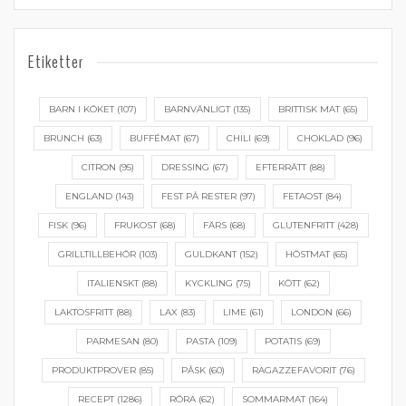
Etiketter
BARN I KÖKET
(107)
BARNVÄNLIGT
(135)
BRITTISK MAT
(65)
BRUNCH
(63)
BUFFÉMAT
(67)
CHILI
(69)
CHOKLAD
(96)
CITRON
(95)
DRESSING
(67)
EFTERRÄTT
(88)
ENGLAND
(143)
FEST PÅ RESTER
(97)
FETAOST
(84)
FISK
(96)
FRUKOST
(68)
FÄRS
(68)
GLUTENFRITT
(428)
GRILLTILLBEHÖR
(103)
GULDKANT
(152)
HÖSTMAT
(65)
ITALIENSKT
(88)
KYCKLING
(75)
KÖTT
(62)
LAKTOSFRITT
(88)
LAX
(83)
LIME
(61)
LONDON
(66)
PARMESAN
(80)
PASTA
(109)
POTATIS
(69)
PRODUKTPROVER
(85)
PÅSK
(60)
RAGAZZEFAVORIT
(76)
RECEPT
(1286)
RÖRA
(62)
SOMMARMAT
(164)