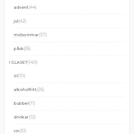
(44)
advent
(42)
jul
(37)
midsommar
(55)
påsk
(140)
I GLASET
(10)
öl
(26)
alkoholfritt
(11)
bubbel
(12)
drinkar
(51)
vin