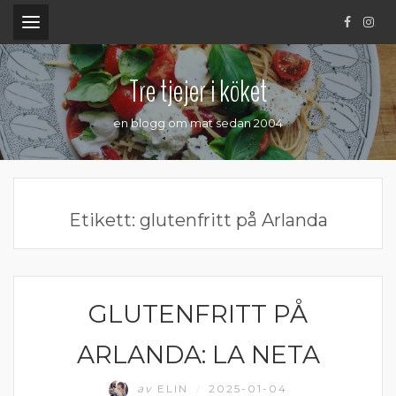
.
Tre tjejer i köket
en blogg om mat sedan 2004
Etikett:
glutenfritt på Arlanda
GLUTENFRITT PÅ
ÄTA UTE
ARLANDA: LA NETA
av
ELIN
2025-01-04
/