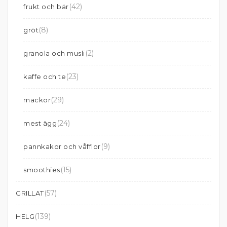
(42)
frukt och bär
(8)
gröt
(2)
granola och musli
(23)
kaffe och te
(29)
mackor
(24)
mest ägg
(9)
pannkakor och våfflor
(15)
smoothies
(57)
GRILLAT
(139)
HELG